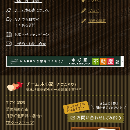
アクセス
の家（施工実績）
チーム木心家
について
ブログ
なんでも相談室
展示会情報
よくある質問
お知らせ
キャンペーン
ご予約・
お問い合せ
チーム 木心家
（きごころや）
徳永鉄建株式会社一級建築士事務所
〒791-0523
愛媛県西条市
丹原町北田野83番地1
[アクセスマップ]