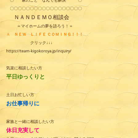
〇 家のこと なんでも解決 〇
〇〇〇〇〇〇〇〇〇〇〇〇〇〇〇〇〇〇
ＮＡＮＤＥＭＯ
相談会
＝マイホームの夢を語ろう！＝
Ａ
ＮＥＷ ＬＩＦＥ ＣＯＭＩＮＧ！！！
クリック↓↓↓
https://team-kigokoroya.jp/inquiry/
気楽に相談したい方
平日ゆっくりと
土日お忙しい方
お仕事帰りに
家族と一緒に相談したい方
休日充実して