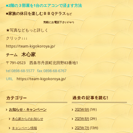
■2階の３部屋を1台のエアコンで済ます方法
■家族の休日を楽しむＢＢＱテラス
など
気軽にお電話下さい(^o^)
★写真などもっと詳しく
クリック↓↓↓
https://team-kigokoroya.jp/
木心家
チーム
〒791-0523 西条市丹原町北田野83番地1
tel 0898-68-5577 fax 0898-68-6767
URL
https://team-kigokoroya.jp/
カ
お知らせ・キャンペーン
2025年9月
(1件)
木心家からのお知らせ
2025年8月
(2件)
キャンペーン情報
2025年7月
(13件)