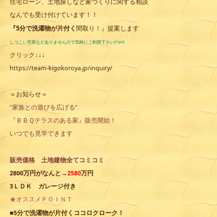
住宅ローン、土地探しなど家づくりに関する相談
なんでも受け付けています！！
『5分で洗濯物が片付く
間取り！』提案します
しつこい営業などありませんので気軽にご利用下さい(^o^)
クリック↓↓↓
https://team-kigokoroya.jp/inquiry/
＝お知らせ＝
“家族との遊びを広げる”
『ＢＢＱテラスのある家』販売開始！
いつでも見学できます
販売価格 土地建物全てコミコミ
2800万円がなんと→
2580
万円
3ＬＤＫ ガレージ付き
★オススメＰＯＩＮＴ
ココロクローク
■5分で洗濯物が片付く
！