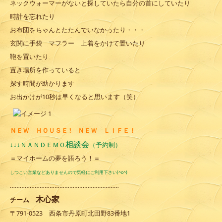
ネックウォーマーがないと探していたら自分の首にしていたり
時計を忘れたり
お布団をちゃんとたたんでいなかったり・・・
玄関に手袋 マフラー 上着をかけて置いたり
鞄を置いたり
置き場所を作っていると
探す時間が助かります
お出かけが10秒は早くなると思います（笑）
ＮＥＷ ＨＯＵＳＥ !
ＮＥＷ ＬＩＦＥ！
相談会
ＮＡＮＤＥＭＯ
↓↓↓
（予約制）
＝マイホームの夢を語ろう！＝
しつこい営業などありませんので気軽にご利用下さい(^o^)
…………………………………………………………
木心家
チーム
〒791-0523 西条市丹原町北田野83番地1