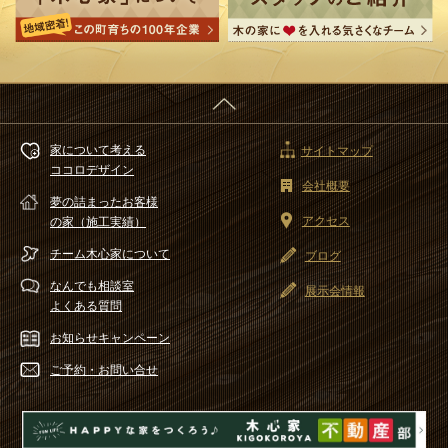
家について考える
サイトマップ
ココロデザイン
会社概要
夢の詰まったお客様
アクセス
の家（施工実績）
チーム木心家
について
ブログ
なんでも相談室
展示会情報
よくある質問
お知らせ
キャンペーン
ご予約・
お問い合せ