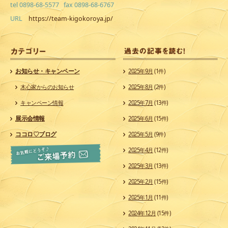
tel 0898-68-5577 fax 0898-68-6767
URL
https://team-kigokoroya.jp/
カ
お知らせ・キャンペーン
2025年9月
(1件)
木心家からのお知らせ
2025年8月
(2件)
キャンペーン情報
2025年7月
(13件)
展示会情報
2025年6月
(15件)
ココロ♡ブログ
2025年5月
(9件)
2025年4月
(12件)
2025年3月
(13件)
2025年2月
(15件)
2025年1月
(11件)
2024年12月
(15件)