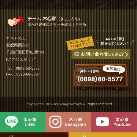
チーム 木心家
（きごころや）
徳永鉄建株式会社一級建築士事務所
〒791-0523
愛媛県西条市
丹原町北田野83番地1
[アクセスマップ]
TEL：0898-68-5577
FAX：0898-68-6767
Copyright ©
2026 Team Kigokoroya All rights reserved.