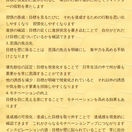
ーの役割を果たします
習慣の形成
：目標を見るたびに それを達成するための行動を思い出
しやすくなり 習慣化しやすくなります
進捗の確認
：目標の近くに進捗状況を書き込むことで 自分がどれだ
け目標に近づいているかを確認できます
3. 意識の焦点化
目標を壁に張ることは 意識の焦点を明確にし 集中力を高める手助
けとなります
優先順位の設定
：目標を視覚化することで 日常生活の中で何が最も
重要かを常に意識することができます
他の誘惑を減少
：目標が明確で視覚化されていると それ以外の誘惑
や気を散らす要素を排除しやすくなります
4. モチベーションの向上
目標を目に見える形にすることで モチベーションを高める効果もあ
ります
達成感の可視化
：達成した目標を取り外すことで 達成感を視覚的に
確認できます これがさらなるモチベーションアップにつながります
インスピレーションの源
：目標が壁に貼られていることで 常に自分