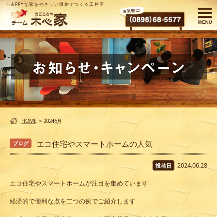
HAPPYな家をやさしい価格でつくる工務店
HOME
>
20246月
エコ住宅やスマートホームの人気
ブログ
2024.06.28
投稿日
エコ住宅やスマートホームが注目を集めています
経済的で便利な点を二つの例でご紹介します