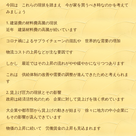
今回は これらの現状を踏まえ 今が家を買うべき時なのかを考えて
みましょう
1. 建築費の材料費高騰の現状
近年 建築材料費の高騰が続いています
コロナ禍によるサプライチェーンの混乱や 世界的な需要の増加
物流コストの上昇などが主な要因です
しかし 最近ではその上昇の流れがやや緩やかになりつつあります
これは 供給体制の改善や需要の調整が進んできたためと考えられま
す
2. 賃上げ圧力の現状とその影響
政府は経済活性化のため 企業に対して賃上げを強く求めています
大企業や都市部から賃上げの動きが始まり 徐々に地方の中小企業に
もその影響が及んできています
物価の上昇に続いて 労働賃金の上昇も見込まれます