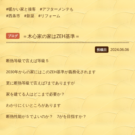
#暖かい家と接客 #アフターメンテも
#西条市 #新築 #リフォーム
＝木心家の家はZEH基準＝
ブログ
2024.06.06
投稿日
断熱等級で言えば等級５
2030年からの家にはこのZEH基準が義務化されます
更に断熱等級で言えば7までありますが
家を建てる人はどこまで必要か？
わかりにくいところがあります
断熱性能が５でよいのか？ 7がを目指すか？