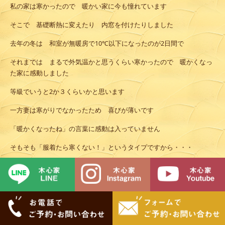
私の家は寒かったので 暖かい家に今も憧れています
そこで 基礎断熱に変えたり 内窓を付けたりしました
去年の冬は 和室が無暖房で10℃以下になったのが2日間で
それまでは まるで外気温かと思うくらい寒かったので 暖かくなっ
た家に感動しました
等級でいうと2か３くらいかと思います
一方妻は寒がりでなかったため 喜びが薄いです
「暖かくなったね」の言葉に感動は入っていません
そもそも「服着たら寒くない！」というタイプですから・・・
私が次に家を建てるとしたら 等級7を目指すかもしれませんが
妻には絶対反対されるでしょう
皆さんは寒がり 暑がりですか？