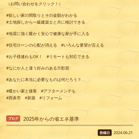
（お問い合わせをクリック！）
#欲しい家の間取りとその金額がわかる
#土地探しから一級建築士と共に検討できる
#地震に強く暖かく安心で健康な家が手に入る
#住宅ローンの心配が消える #いろんな要望が言える
#お子様連れもOK！ #リモートも対応できる
#なにか人と違う好みのある方歓迎
#あなたに本当に必要なものは何だろう？
#暖かい家と接客 #アフターメンテも
#西条市 #新築 #リフォーム
2025年からの省エネ基準
ブログ
2024.06.21
投稿日