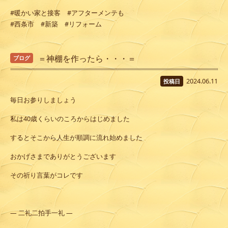
#暖かい家と接客 #アフターメンテも
#西条市 #新築 #リフォーム
＝神棚を作ったら・・・＝
ブログ
2024.06.11
投稿日
毎日お参りしましょう
私は40歳くらいのころからはじめました
するとそこから人生が順調に流れ始めました
おかげさまでありがとうございます
その祈り言葉がコレです
― 二礼二拍手一礼 ―