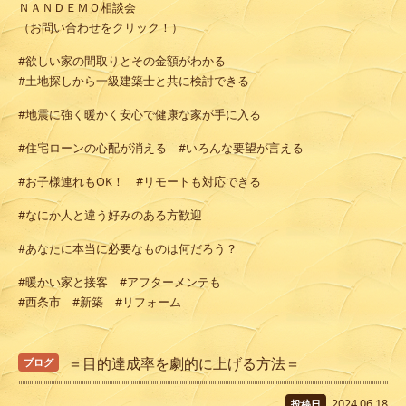
ＮＡＮＤＥＭＯ相談会
（お問い合わせをクリック！）
#欲しい家の間取りとその金額がわかる
#土地探しから一級建築士と共に検討できる
#地震に強く暖かく安心で健康な家が手に入る
#住宅ローンの心配が消える #いろんな要望が言える
#お子様連れもOK！ #リモートも対応できる
#なにか人と違う好みのある方歓迎
#あなたに本当に必要なものは何だろう？
#暖かい家と接客 #アフターメンテも
#西条市 #新築 #リフォーム
＝目的達成率を劇的に上げる方法＝
ブログ
2024.06.18
投稿日