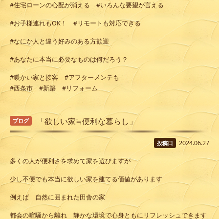
#住宅ローンの心配が消える #いろんな要望が言える
#お子様連れもOK！ #リモートも対応できる
#なにか人と違う好みのある方歓迎
#あなたに本当に必要なものは何だろう？
#暖かい家と接客 #アフターメンテも
#西条市 #新築 #リフォーム
「欲しい家≒便利な暮らし」
ブログ
2024.06.27
投稿日
多くの人が便利さを求めて家を選びますが
少し不便でも本当に欲しい家を建てる価値があります
例えば 自然に囲まれた田舎の家
都会の喧騒から離れ 静かな環境で心身ともにリフレッシュできます