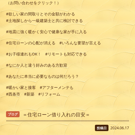
（お問い合わせをクリック！）
#欲しい家の間取りとその金額がわかる
#土地探しから一級建築士と共に検討できる
#地震に強く暖かく安心で健康な家が手に入る
#住宅ローンの心配が消える #いろんな要望が言える
#お子様連れもOK！ #リモートも対応できる
#なにか人と違う好みのある方歓迎
#あなたに本当に必要なものは何だろう？
#暖かい家と接客 #アフターメンテも
#西条市 #新築 #リフォーム
＝住宅ローン借り入れの目安＝
ブログ
2024.06.17
投稿日