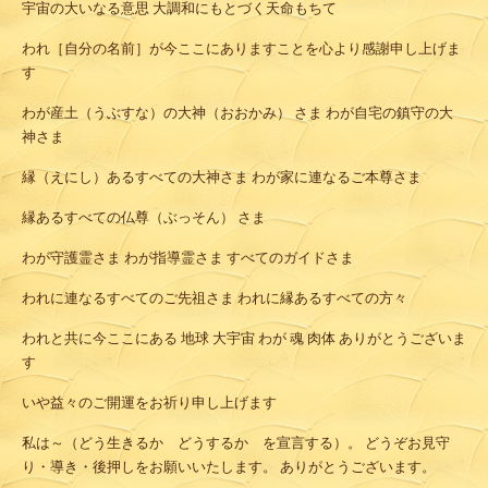
宇宙の大いなる意思 大調和にもとづく天命もちて
われ［自分の名前］が今ここにありますことを心より感謝申し上げま
す
わが産土（うぶすな）の大神（おおかみ） さま わが自宅の鎮守の大
神さま
縁（えにし）あるすべての大神さま わが家に連なるご本尊さま
縁あるすべての仏尊（ぶっそん） さま
わが守護霊さま わが指導霊さま すべてのガイドさま
われに連なるすべてのご先祖さま われに縁あるすべての方々
われと共に今ここにある 地球 大宇宙 わが 魂 肉体 ありがとうございま
す
いや益々のご開運をお祈り申し上げます
私は～（どう生きるか どうするか を宣言する）。 どうぞお見守
り・導き・後押しをお願いいたします。 ありがとうございます。