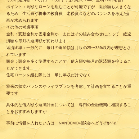
ポイント
：高額なローンを組むことが可能ですが 返済額も大きくな
るため 生活費や将来の教育費 老後資金などのバランスを考えた計
画が求められます
その他の考慮事項
金利
：変動金利か固定金利か またはその組み合わせによって 総返
済額や毎月の返済額が変わります
返済比率
：一般的に 毎月の返済額は月収の25〜35%以内が理想とさ
れています
頭金
：頭金を多く準備することで 借入額や毎月の返済額を抑えるこ
とができます
住宅ローンを組む際には 単に年収だけでなく
将来の収支バランスやライフプランを考慮して計画を立てることが重
要です
具体的な借入額や返済計画については 専門の金融機関に相談するこ
とをおすすめしますが
事前に情報を入れたい方は NANDEMO相談会へどうぞ!(^^)!