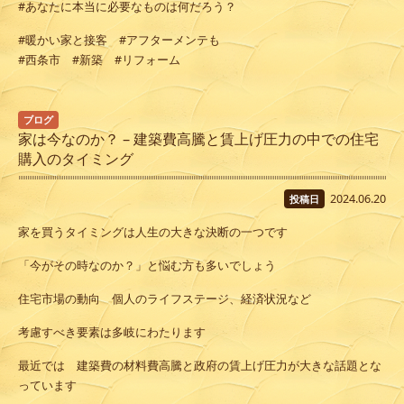
#あなたに本当に必要なものは何だろう？
#暖かい家と接客 #アフターメンテも
#西条市 #新築 #リフォーム
ブログ
家は今なのか？ – 建築費高騰と賃上げ圧力の中での住宅
購入のタイミング
2024.06.20
投稿日
家を買うタイミングは人生の大きな決断の一つです
「今がその時なのか？」と悩む方も多いでしょう
住宅市場の動向 個人のライフステージ、経済状況など
考慮すべき要素は多岐にわたります
最近では 建築費の材料費高騰と政府の賃上げ圧力が大きな話題とな
っています