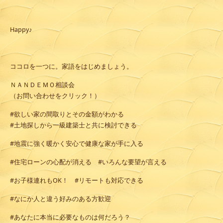
Happy♪
ココロを一つに。家語をはじめましょう。
ＮＡＮＤＥＭＯ相談会
（お問い合わせをクリック！）
#欲しい家の間取りとその金額がわかる
#土地探しから一級建築士と共に検討できる
#地震に強く暖かく安心で健康な家が手に入る
#住宅ローンの心配が消える #いろんな要望が言える
#お子様連れもOK！ #リモートも対応できる
#なにか人と違う好みのある方歓迎
#あなたに本当に必要なものは何だろう？