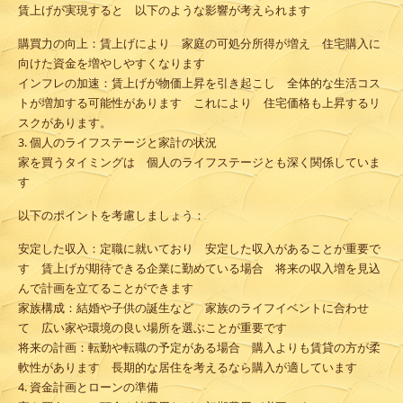
賃上げが実現すると 以下のような影響が考えられます
購買力の向上
：賃上げにより 家庭の可処分所得が増え 住宅購入に
向けた資金を増やしやすくなります
インフレの加速
：賃上げが物価上昇を引き起こし 全体的な生活コス
トが増加する可能性があります これにより 住宅価格も上昇するリ
スクがあります。
3. 個人のライフステージと家計の状況
家を買うタイミングは 個人のライフステージとも深く関係していま
す
以下のポイントを考慮しましょう：
安定した収入
：定職に就いており 安定した収入があることが重要で
す 賃上げが期待できる企業に勤めている場合 将来の収入増を見込
んで計画を立てることができます
家族構成
：結婚や子供の誕生など 家族のライフイベントに合わせ
て 広い家や環境の良い場所を選ぶことが重要です
将来の計画
：転勤や転職の予定がある場合 購入よりも賃貸の方が柔
軟性があります 長期的な居住を考えるなら購入が適しています
4. 資金計画とローンの準備