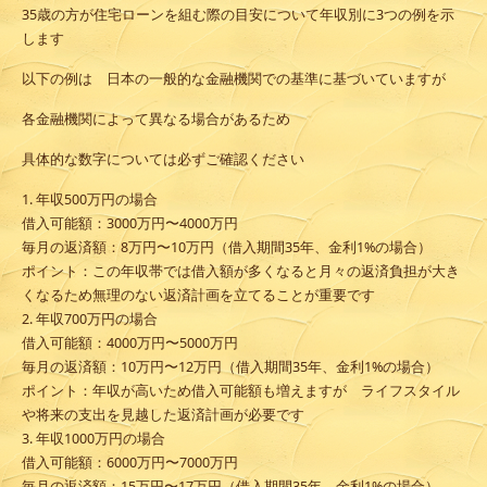
35歳の方が住宅ローンを組む際の目安について年収別に3つの例を示
します
以下の例は 日本の一般的な金融機関での基準に基づいていますが
各金融機関によって異なる場合があるため
具体的な数字については必ずご確認ください
1. 年収500万円の場合
借入可能額
：3000万円〜4000万円
毎月の返済額
：8万円〜10万円（借入期間35年、金利1%の場合）
ポイント
：この年収帯では借入額が多くなると月々の返済負担が大き
くなるため無理のない返済計画を立てることが重要です
2. 年収700万円の場合
借入可能額
：4000万円〜5000万円
毎月の返済額
：10万円〜12万円（借入期間35年、金利1%の場合）
ポイント
：年収が高いため借入可能額も増えますが ライフスタイル
や将来の支出を見越した返済計画が必要です
3. 年収1000万円の場合
借入可能額
：6000万円〜7000万円
毎月の返済額
：15万円〜17万円（借入期間35年、金利1%の場合）