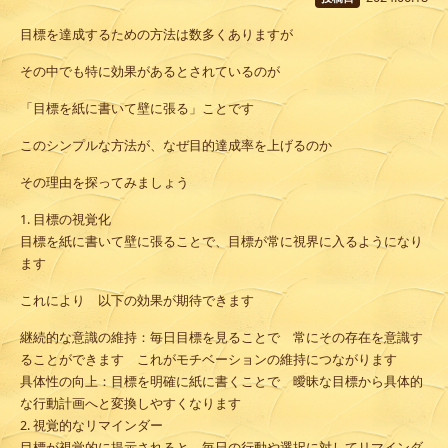
目標を達成するための方法は数多くありますが
その中でも特に効果があるとされているのが
「目標を紙に書いて壁に張る」ことです
このシンプルな方法が、なぜ目的達成率を上げるのか
その理由を探ってみましょう
1. 目標の視覚化
目標を紙に書いて壁に張ることで、目標が常に視界に入るようになり
ます
これにより 以下の効果が期待できます
継続的な意識の維持
：毎日目標を見ることで 常にその存在を意識す
ることができます これがモチベーションの維持につながります
具体性の向上
：目標を明確に紙に書くことで 曖昧な目標から具体的
な行動計画へと変換しやすくなります
2. 視覚的なリマインダー
目標が視覚的に提示されると 毎日の行動や選択に対してリマインダ