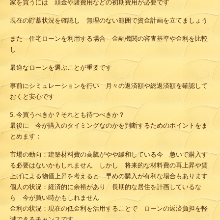
家を買うには 頭金や諸費用などの初期費用が必要です
現在の貯蓄状況を確認し 無理のない範囲で資金計画を立てましょう
また 住宅ローンを利用する場合 金融機関の審査基準や金利を比較
し
最適なローンを選ぶことが重要です
事前にシミュレーションを行い 月々の返済額や総返済額を確認して
おくと安心です
5. 今買うべきか？それとも待つべきか？
最後に 今が購入のタイミングなのかを判断するためのポイントをま
とめます：
市場の動向
：建築材料費の高騰がやや緩和している今 急いで購入す
る必要はないかもしれません しかし 将来的な材料費の再上昇や賃
上げによる物価上昇を考えると 早めの購入が有利な場合もあります
個人の状況
：経済的に余裕があり 長期的な居住を計画しているな
ら 今が買い時かもしれません
金利の状況
：現在の低金利を活用することで ローンの返済負担を軽
減できるチャンスです