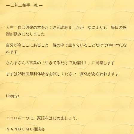
― 二礼二拍手一礼 ―
人生 自己啓発の本をたくさん読みましたが なによりも 毎日の感
謝が励みになりました
自分が今ここにあること 縁の中で生きていることだけでHAPPYにな
れます
さんまさんの言葉の「生きてるだけで丸儲け！」に同感します
まずは28日間無料体験をお試しください 変化があらわれますよ
Happy♪
ココロを一つに。家語をはじめましょう。
ＮＡＮＤＥＭＯ相談会