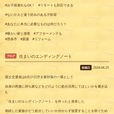
#お子様連れもOK！ #リモートも対応できる
#なにか人と違う好みのある方歓迎
#あなたに本当に必要なものは何だろう？
#暖かい家と接客 #アフターメンテも
#西条市 #新築 #リフォーム
住まいのエンディングノート
ブログ
2024.06.25
投稿日
国土交通省は6月21日空き家対策の一環として
自身の死後に持ち家などをどのように処分活用してほしいかを書き込
む
「住まいのエンディングノート」を作ったと発表した
相続した家族がどう処分していいか分からず放置することを防ぐため