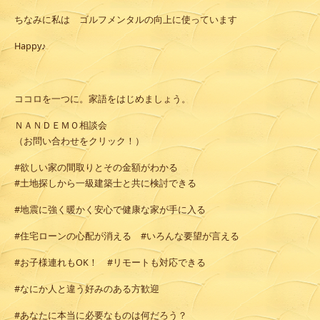
ちなみに私は ゴルフメンタルの向上に使っています
Happy♪
ココロを一つに。家語をはじめましょう。
ＮＡＮＤＥＭＯ相談会
（お問い合わせをクリック！）
#欲しい家の間取りとその金額がわかる
#土地探しから一級建築士と共に検討できる
#地震に強く暖かく安心で健康な家が手に入る
#住宅ローンの心配が消える #いろんな要望が言える
#お子様連れもOK！ #リモートも対応できる
#なにか人と違う好みのある方歓迎
#あなたに本当に必要なものは何だろう？