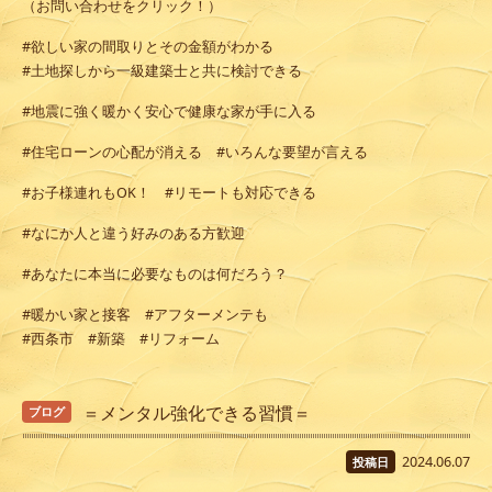
（お問い合わせをクリック！）
#欲しい家の間取りとその金額がわかる
#土地探しから一級建築士と共に検討できる
#地震に強く暖かく安心で健康な家が手に入る
#住宅ローンの心配が消える #いろんな要望が言える
#お子様連れもOK！ #リモートも対応できる
#なにか人と違う好みのある方歓迎
#あなたに本当に必要なものは何だろう？
#暖かい家と接客 #アフターメンテも
#西条市 #新築 #リフォーム
＝メンタル強化できる習慣＝
ブログ
2024.06.07
投稿日