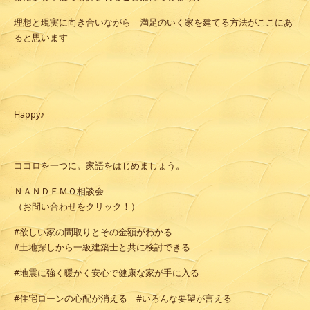
理想と現実に向き合いながら 満足のいく家を建てる方法がここにあ
ると思います
Happy♪
ココロを一つに。家語をはじめましょう。
ＮＡＮＤＥＭＯ相談会
（お問い合わせをクリック！）
#欲しい家の間取りとその金額がわかる
#土地探しから一級建築士と共に検討できる
#地震に強く暖かく安心で健康な家が手に入る
#住宅ローンの心配が消える #いろんな要望が言える