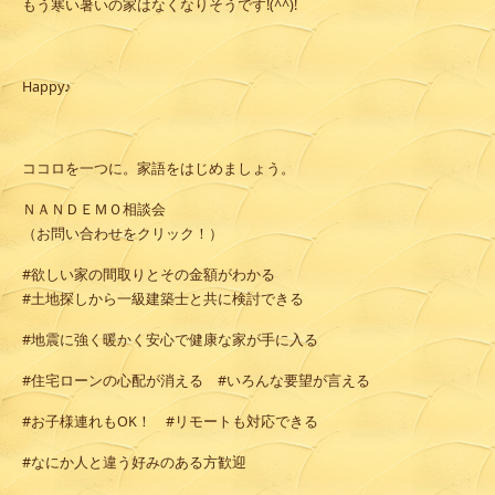
もう寒い暑いの家はなくなりそうです!(^^)!
Happy♪
ココロを一つに。家語をはじめましょう。
ＮＡＮＤＥＭＯ相談会
（お問い合わせをクリック！）
#欲しい家の間取りとその金額がわかる
#土地探しから一級建築士と共に検討できる
#地震に強く暖かく安心で健康な家が手に入る
#住宅ローンの心配が消える #いろんな要望が言える
#お子様連れもOK！ #リモートも対応できる
#なにか人と違う好みのある方歓迎