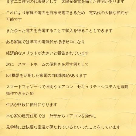
まずエコ住宅の代表例として 太陽光発電を備えた住宅があります
これにより家庭の電力を自家発電できるため 電気代の大幅な節約が
可能です
また余った電力を売電することで収入を得ることもできます
ある家庭では年間の電気代がほぼゼロになり
経済的なメリットが大きいと報告されています
次に スマートホームの便利さを示す例として
IoT機器を活用した家電の自動制御があります
スマートフォン一つで照明やエアコン セキュリティシステムを遠隔
操作できるため
生活が格段に便利になります
木心家の建売住宅では 外部からエアコンを操作し
見学時には快適な室温が保たれているといったことをしています