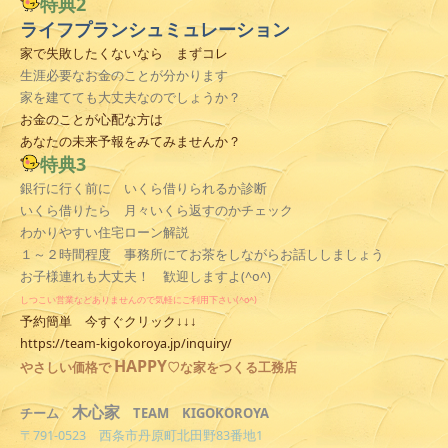
特典2
ライフプランシュミュレーション
家で失敗したくないなら まずコレ
生涯必要なお金のことが分かります
家を建てても大丈夫なのでしょうか？
お金のことが心配な方は
あなたの未来予報をみてみませんか？
特典3
銀行に行く前に いくら借りられるか診断
いくら借りたら 月々いくら返すのかチェック
わかりやすい住宅ローン解説
１～２時間程度 事務所にてお茶をしながらお話ししましょう
お子様連れも大丈夫！ 歓迎しますよ(^o^)
しつこい営業などありませんので気軽にご利用下さい(^o^)
予約簡単 今すぐクリック↓↓↓
https://team-kigokoroya.jp/inquiry/
HAPPY
やさしい
価格で
♡な家をつくる工務店
木心家
TEAM KIGOKOROYA
チーム
〒791-0523 西条市丹原町北田野83番地1