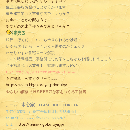
家で失敗したくないなら まずコレ
生涯必要なお金のことが分かります
家を建てても大丈夫なのでしょうか？
お金のことが心配な方は
あなたの未来予報をみてみませんか？
特典3
銀行に行く前に いくら借りられるか診断
いくら借りたら 月々いくら返すのかチェック
わかりやすい住宅ローン解説
１～２時間程度 事務所にてお茶をしながらお話ししましょう
お子様連れも大丈夫！ 歓迎しますよ(^o^)
しつこい営業などありませんので気軽にご利用下さい(^o^)
予約簡単 今すぐクリック↓↓↓
https://team-kigokoroya.jp/inquiry/
HAPPY
やさしい
価格で
♡な家をつくる工務店
木心家
TEAM KIGOKOROYA
チーム
〒791-0523 西条市丹原町北田野83番地1
tel 0898-68-5577 fax 0898-68-6767
URL
https://team-kigokoroya.jp/