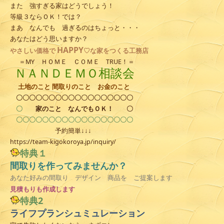
また 強すぎる家はどうでしょう！
等級３ならＯＫ！では？
まあ なんでも 過ぎるのはちょっと・・・
あなたはどう思いますか？
HAPPY
やさしい
価格で
♡な家をつくる工務店
＝MY ＨＯＭＥ ＣＯＭＥ TRUE！＝
ＮＡＮＤＥＭＯ相談会
土地のこと 間取りのこと お金のこと
〇〇〇〇〇〇〇〇〇〇〇〇〇〇〇〇〇〇
〇
家のこと
なんでもＯＫ！
〇
〇〇〇〇〇〇〇〇〇〇〇〇〇〇〇〇〇〇
予約簡単↓↓↓
https://team-kigokoroya.jp/inquiry/
特典１
間取りを作ってみませんか？
あなた好みの間取り デザイン 商品を ご提案します
見積
もりも作成します
特典2
ライフプランシュミュレーション