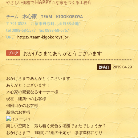
HAPPY
やさしい
価格で
♡な家をつくる工務店
木心家
TEAM KIGOKOROYA
チーム
〒791-0523 西条市丹原町北田野83番地1
tel 0898-68-5577 fax 0898-68-6767
URL
https://team-kigokoroya.jp/
おかげさまでありがとうございます
ブログ
2019.04.29
投稿日
おかげさまでありがとうございます
ありがとうございます！
木心家の親愛なるオーナー様
現在 建築中のお客様
何回目かのお客様
新規のお客様
楽しい空間と 落ち着く景色を堪能できたでしょうか？
おかげさまで 1時間に2組の予定が ほぼ満杯になり