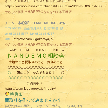
きごころやＨＡＰＰＹちゃんねるはじめました(^^)
https://www.youtube.com/channel/UCOPfq9aVHYoNp0j8OOhxN0Q
HAPPY
やさしい
価格で
♡な家をつくる工務店
木心家
TEAM KIGOKOROYA
チーム
〒791-0523 西条市丹原町北田野83番地1
tel 0898-68-5577 fax 0898-68-6767
URL
https://team-kigokoroya.jp/
HAPPY
やさしい
価格で
♡な家をつくる工務店
＝MY ＨＯＭＥ ＣＯＭＥ TRUE！＝
ＮＡＮＤＥＭＯ相談会
土地のこと 間取りのこと お金のこと
〇〇〇〇〇〇〇〇〇〇〇〇〇〇〇〇〇〇
〇
家のこと
なんでもＯＫ！
〇
〇〇〇〇〇〇〇〇〇〇〇〇〇〇〇〇〇〇
予約簡単↓↓↓
https://team-kigokoroya.jp/inquiry/
特典１
間取りを作ってみませんか？
あなた好みの間取り デザイン 商品を ご提案します