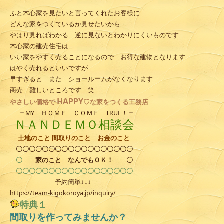
ふと木心家を見たいと言ってくれたお客様に
どんな家をつくているか見せたいから
やはり見ればわかる 逆に見ないとわかりにくいものです
木心家の建売住宅は
いい家をやすく売ることになるので お得な建物となります
はやく売れるといいですが
早すぎると また ショールームがなくなります
商売 難しいところです 笑
HAPPY
やさしい
価格で
♡な家をつくる工務店
＝MY ＨＯＭＥ ＣＯＭＥ TRUE！＝
ＮＡＮＤＥＭＯ相談会
土地のこと 間取りのこと お金のこと
〇〇〇〇〇〇〇〇〇〇〇〇〇〇〇〇〇〇
〇
家のこと
なんでもＯＫ！
〇
〇〇〇〇〇〇〇〇〇〇〇〇〇〇〇〇〇〇
予約簡単↓↓↓
https://team-kigokoroya.jp/inquiry/
特典１
間取りを作ってみませんか？