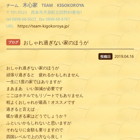
木心家
TEAM KIGOKOROYA
チーム
〒791-0523 西条市丹原町北田野83番地1
tel 0898-68-5577 fax 0898-68-6767
URL
https://team-kigokoroya.jp/
おしゃれ過ぎない家のほうが
ブログ
2019.04.16
投稿日
おしゃれ過ぎない家のほうが
頑張り過ぎると 疲れるかもしれません
一生に1度の家ではありますが
まあまあ いい加減が必要です
ここはホテルでもリゾートでもありません
程よくおしゃれが最高！オススメです
過ぎると言えば
暖か過ぎる家はどうでしょうか？
ふといいかもしれないと思いますが
それなりに金額も要りますので
四国レベルで上の方なら良し！