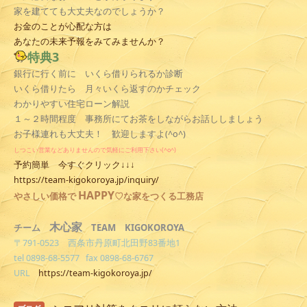
家を建てても大丈夫なのでしょうか？
お金のことが心配な方は
あなたの未来予報をみてみませんか？
特典3
銀行に行く前に いくら借りられるか診断
いくら借りたら 月々いくら返すのかチェック
わかりやすい住宅ローン解説
１～２時間程度 事務所にてお茶をしながらお話ししましょう
お子様連れも大丈夫！ 歓迎しますよ(^o^)
しつこい営業などありませんので気軽にご利用下さい(^o^)
予約簡単 今すぐクリック↓↓↓
https://team-kigokoroya.jp/inquiry/
HAPPY
やさしい
価格で
♡な家をつくる工務店
木心家
TEAM KIGOKOROYA
チーム
〒791-0523 西条市丹原町北田野83番地1
tel 0898-68-5577 fax 0898-68-6767
URL
https://team-kigokoroya.jp/