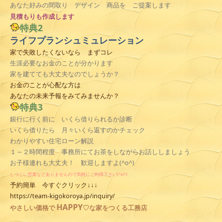
あなた好みの間取り デザイン 商品を ご提案します
見積
もりも作成します
特典2
ライフプランシュミュレーション
家で失敗したくないなら まずコレ
生涯必要なお金のことが分かります
家を建てても大丈夫なのでしょうか？
お金のことが心配な方は
あなたの未来予報をみてみませんか？
特典3
銀行に行く前に いくら借りられるか診断
いくら借りたら 月々いくら返すのかチェック
わかりやすい住宅ローン解説
１～２時間程度 事務所にてお茶をしながらお話ししましょう
お子様連れも大丈夫！ 歓迎しますよ(^o^)
しつこい営業などありませんので気軽にご利用下さい(^o^)
予約簡単 今すぐクリック↓↓↓
https://team-kigokoroya.jp/inquiry/
HAPPY
やさしい
価格で
♡な家をつくる工務店