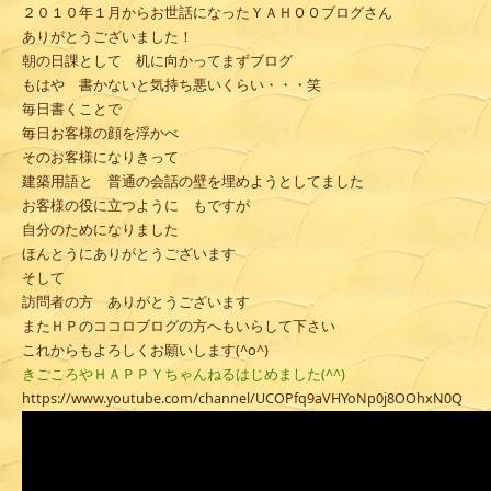
２０１０年１月からお世話になったＹＡＨＯＯブログさん
ありがとうございました！
朝の日課として 机に向かってまずブログ
もはや 書かないと気持ち悪いくらい・・・笑
毎日書くことで
毎日お客様の顔を浮かべ
そのお客様になりきって
建築用語と 普通の会話の壁を埋めようとしてました
お客様の役に立つように もですが
自分のためになりました
ほんとうにありがとうございます
そして
訪問者の方 ありがとうございます
またＨＰのココロブログの方へもいらして下さい
これからもよろしくお願いします(^o^)
きごころやＨＡＰＰＹちゃんねるはじめました(^^)
https://www.youtube.com/channel/UCOPfq9aVHYoNp0j8OOhxN0Q