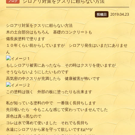
シロアリ対策をクスリに頼らない方法
ブログ
2019.04.23
投稿日
シロアリ対策をクスリに頼らない方法
木の土台部分はもちろん 基礎のコンクリートも
備長炭塗料で塗ります
１０年くらい前からしていますが シロアリ発生はいまだにありませ
ん
もしシロアリ被害にあったなら その時はクスリを使いますが
そうならないようにしたいものです
高気密の中クスリが充満したら 健康被害が怖いです
この塗料は強く 外部の板に塗ったりも出来ます
私が知っている塗料の中で 一番強く長持ちします
先日覗いたら 今もこんな感じで変わっていませんでした
原色は真っ黒なので
コレは水で薄めて使いました それでも長持ち
永遠にシロアリから家を守って欲しいですね(^^)/