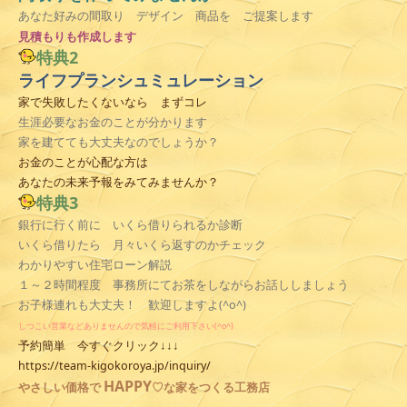
あなた好みの間取り デザイン 商品を ご提案します
見積
もりも作成します
特典2
ライフプランシュミュレーション
家で失敗したくないなら まずコレ
生涯必要なお金のことが分かります
家を建てても大丈夫なのでしょうか？
お金のことが心配な方は
あなたの未来予報をみてみませんか？
特典3
銀行に行く前に いくら借りられるか診断
いくら借りたら 月々いくら返すのかチェック
わかりやすい住宅ローン解説
１～２時間程度 事務所にてお茶をしながらお話ししましょう
お子様連れも大丈夫！ 歓迎しますよ(^o^)
しつこい営業などありませんので気軽にご利用下さい(^o^)
予約簡単 今すぐクリック↓↓↓
https://team-kigokoroya.jp/inquiry/
HAPPY
やさしい
価格で
♡な家をつくる工務店