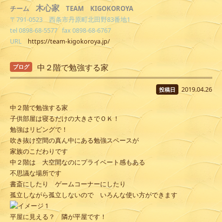
木心家
TEAM KIGOKOROYA
チーム
〒791-0523 西条市丹原町北田野83番地1
tel 0898-68-5577 fax 0898-68-6767
URL
https://team-kigokoroya.jp/
中２階で勉強する家
ブログ
2019.04.26
投稿日
中２階で勉強する家
子供部屋は寝るだけの大きさでＯＫ！
勉強はリビングで！
吹き抜け空間の真ん中にある勉強スペースが
家族のこだわりです
中２階は 大空間なのにプライベート感もある
不思議な場所です
書斎にしたり ゲームコーナーにしたり
孤立しながら孤立しないので いろんな使い方ができます
平屋に見える？ 隣が平屋です！