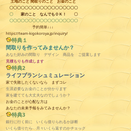
土地のこと 間取りのこと お金のこと
〇〇〇〇〇〇〇〇〇〇〇〇〇〇〇〇〇〇
〇
家のこと
なんでもＯＫ！
〇
〇〇〇〇〇〇〇〇〇〇〇〇〇〇〇〇〇〇
予約簡単↓↓↓
https://team-kigokoroya.jp/inquiry/
特典１
間取りを作ってみませんか？
あなた好みの間取り デザイン 商品を ご提案します
見積
もりも作成します
特典2
ライフプランシュミュレーション
家で失敗したくないなら まずコレ
生涯必要なお金のことが分かります
家を建てても大丈夫なのでしょうか？
お金のことが心配な方は
あなたの未来予報をみてみませんか？
特典3
銀行に行く前に いくら借りられるか診断
いくら借りたら 月々いくら返すのかチェック