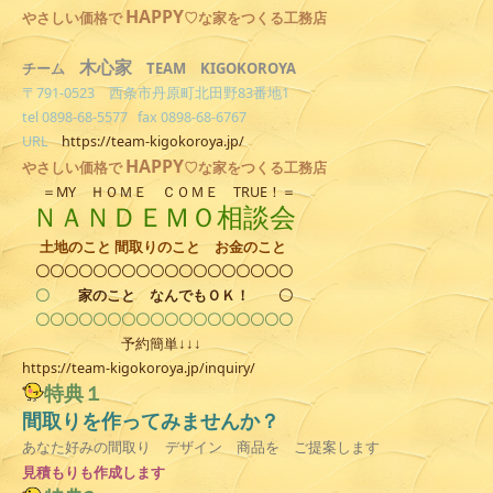
HAPPY
やさしい
価格で
♡な家をつくる工務店
木心家
TEAM KIGOKOROYA
チーム
〒791-0523 西条市丹原町北田野83番地1
tel 0898-68-5577 fax 0898-68-6767
URL
https://team-kigokoroya.jp/
HAPPY
やさしい
価格で
♡な家をつくる工務店
＝MY ＨＯＭＥ ＣＯＭＥ TRUE！＝
ＮＡＮＤＥＭＯ相談会
土地のこと 間取りのこと お金のこと
〇〇〇〇〇〇〇〇〇〇〇〇〇〇〇〇〇〇
〇
家のこと
なんでもＯＫ！
〇
〇〇〇〇〇〇〇〇〇〇〇〇〇〇〇〇〇〇
予約簡単↓↓↓
https://team-kigokoroya.jp/inquiry/
特典１
間取りを作ってみませんか？
あなた好みの間取り デザイン 商品を ご提案します
見積
もりも作成します