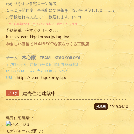
わかりやすい住宅ローン解説
１～２時間程度 事務所にてお茶をしながらお話ししましょう
お子様連れも大丈夫！ 歓迎しますよ(^o^)
しつこい営業などありませんので気軽にご利用下さい(^o^)
予約簡単 今すぐクリック↓↓↓
https://team-kigokoroya.jp/inquiry/
HAPPY
やさしい
価格で
♡な家をつくる工務店
木心家
TEAM KIGOKOROYA
チーム
〒791-0523 西条市丹原町北田野83番地1
tel 0898-68-5577 fax 0898-68-6767
URL
https://team-kigokoroya.jp/
建売住宅建築中
ブログ
2019.04.18
投稿日
建売住宅建築中
モデルルーム必要です