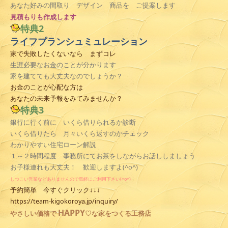
あなた好みの間取り デザイン 商品を ご提案します
見積
もりも作成します
特典2
ライフプランシュミュレーション
家で失敗したくないなら まずコレ
生涯必要なお金のことが分かります
家を建てても大丈夫なのでしょうか？
お金のことが心配な方は
あなたの未来予報をみてみませんか？
特典3
銀行に行く前に いくら借りられるか診断
いくら借りたら 月々いくら返すのかチェック
わかりやすい住宅ローン解説
１～２時間程度 事務所にてお茶をしながらお話ししましょう
お子様連れも大丈夫！ 歓迎しますよ(^o^)
しつこい営業などありませんので気軽にご利用下さい(^o^)
予約簡単 今すぐクリック↓↓↓
https://team-kigokoroya.jp/inquiry/
HAPPY
やさしい
価格で
♡な家をつくる工務店