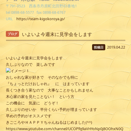
〒791-0523 西条市丹原町北田野83番地1
tel 0898-68-5577 fax 0898-68-6767
URL
https://team-kigokoroya.jp/
いよいよ今週末に見学会をします
ブログ
2019.04.22
投稿日
いよいよ今週末に見学会をします
久しぶりなので 楽しみです
おしゃれな家が好きで そのなかでも特に
『ちょっとだけおしゃれ』 に はまっています
長くつき合う家なので 大事なことかもしれません
木心家の家を見たことない！ という方
この機会に 気楽に どうぞ！
久しぶりのせいか 半分くらい予約が埋まっています
早めの予約がオススメです
きごころやＨＡＰＰＹちゃんねるはじめました(^^)
https://www.youtube.com/channel/UCOPfq9aVHYoNp0j8OOhxN0Q