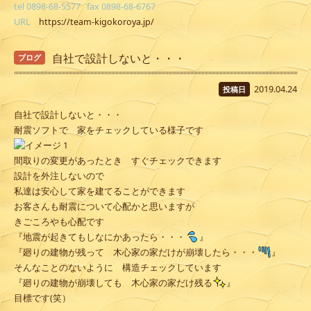
tel 0898-68-5577 fax 0898-68-6767
URL
https://team-kigokoroya.jp/
自社で設計しないと・・・
ブログ
2019.04.24
投稿日
自社で設計しないと・・・
耐震ソフトで 家をチェックしている様子です
間取りの変更があったとき すぐチェックできます
設計を外注しないので
私達は安心して家を建てることができます
お客さんも耐震について心配かと思いますが
きごころやも心配です
『地震が起きてもしなにかあったら・・・
』
『廻りの建物が残って 木心家の家だけが崩壊したら・・・
』
そんなことのないように 構造チェックしています
『廻りの建物が崩壊しても 木心家の家だけ残る
』
目標です(笑）