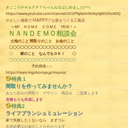
きごころやＨＡＰＰＹちゃんねるはじめました(^^)
https://www.youtube.com/channel/UCOPfq9aVHYoNp0j8OOhxN0Q
HAPPY
やさしい
価格で
♡な家をつくる工務店
＝MY ＨＯＭＥ ＣＯＭＥ TRUE！＝
ＮＡＮＤＥＭＯ相談会
土地のこと 間取りのこと お金のこと
〇〇〇〇〇〇〇〇〇〇〇〇〇〇〇〇〇〇
〇
家のこと
なんでもＯＫ！
〇
〇〇〇〇〇〇〇〇〇〇〇〇〇〇〇〇〇〇
予約簡単↓↓↓
https://team-kigokoroya.jp/inquiry/
特典１
間取りを作ってみませんか？
あなた好みの間取り デザイン 商品を ご提案します
見積
もりも作成します
特典2
ライフプランシュミュレーション
家で失敗したくないなら まずコレ
生涯必要なお金のことが分かります