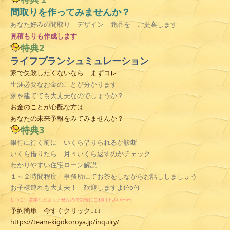
間取りを作ってみませんか？
あなた好みの間取り デザイン 商品を ご提案します
見積
もりも作成します
特典2
ライフプランシュミュレーション
家で失敗したくないなら まずコレ
生涯必要なお金のことが分かります
家を建てても大丈夫なのでしょうか？
お金のことが心配な方は
あなたの未来予報をみてみませんか？
特典3
銀行に行く前に いくら借りられるか診断
いくら借りたら 月々いくら返すのかチェック
わかりやすい住宅ローン解説
１～２時間程度 事務所にてお茶をしながらお話ししましょう
お子様連れも大丈夫！ 歓迎しますよ(^o^)
しつこい営業などありませんので気軽にご利用下さい(^o^)
予約簡単 今すぐクリック↓↓↓
https://team-kigokoroya.jp/inquiry/