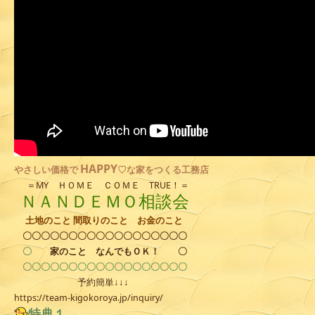
HAPPY
やさしい
価格で
♡な家をつくる工務店
＝MY ＨＯＭＥ ＣＯＭＥ TRUE！＝
ＮＡＮＤＥＭＯ相談会
土地のこと 間取りのこと お金のこと
〇〇〇〇〇〇〇〇〇〇〇〇〇〇〇〇〇〇
〇
家のこと
なんでもＯＫ！
〇
〇〇〇〇〇〇〇〇〇〇〇〇〇〇〇〇〇〇
予約簡単↓↓↓
https://team-kigokoroya.jp/inquiry/
特典１