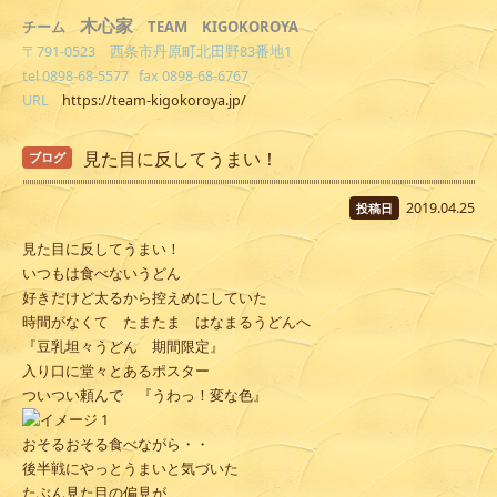
木心家
TEAM KIGOKOROYA
チーム
〒791-0523 西条市丹原町北田野83番地1
tel 0898-68-5577 fax 0898-68-6767
URL
https://team-kigokoroya.jp/
見た目に反してうまい！
ブログ
2019.04.25
投稿日
見た目に反してうまい！
いつもは食べないうどん
好きだけど太るから控えめにしていた
時間がなくて たまたま はなまるうどんへ
『豆乳坦々うどん 期間限定』
入り口に堂々とあるポスター
ついつい頼んで 『うわっ！変な色』
おそるおそる食べながら・・
後半戦にやっとうまいと気づいた
たぶん見た目の偏見が