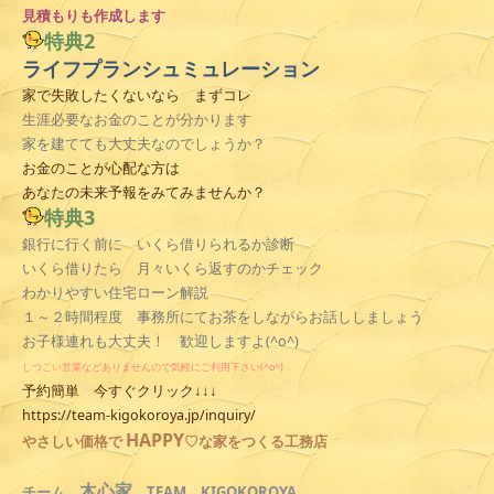
見積
もりも作成します
特典2
ライフプランシュミュレーション
家で失敗したくないなら まずコレ
生涯必要なお金のことが分かります
家を建てても大丈夫なのでしょうか？
お金のことが心配な方は
あなたの未来予報をみてみませんか？
特典3
銀行に行く前に いくら借りられるか診断
いくら借りたら 月々いくら返すのかチェック
わかりやすい住宅ローン解説
１～２時間程度 事務所にてお茶をしながらお話ししましょう
お子様連れも大丈夫！ 歓迎しますよ(^o^)
しつこい営業などありませんので気軽にご利用下さい(^o^)
予約簡単 今すぐクリック↓↓↓
https://team-kigokoroya.jp/inquiry/
HAPPY
やさしい
価格で
♡な家をつくる工務店
木心家
TEAM KIGOKOROYA
チーム