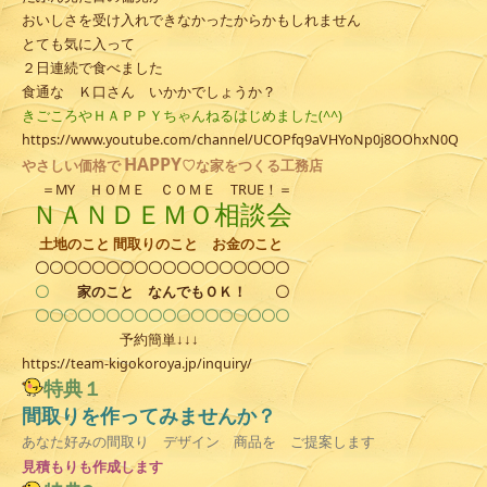
おいしさを受け入れできなかったからかもしれません
とても気に入って
２日連続で食べました
食通な Ｋ口さん いかかでしょうか？
きごころやＨＡＰＰＹちゃんねるはじめました(^^)
https://www.youtube.com/channel/UCOPfq9aVHYoNp0j8OOhxN0Q
HAPPY
やさしい
価格で
♡な家をつくる工務店
＝MY ＨＯＭＥ ＣＯＭＥ TRUE！＝
ＮＡＮＤＥＭＯ相談会
土地のこと 間取りのこと お金のこと
〇〇〇〇〇〇〇〇〇〇〇〇〇〇〇〇〇〇
〇
家のこと
なんでもＯＫ！
〇
〇〇〇〇〇〇〇〇〇〇〇〇〇〇〇〇〇〇
予約簡単↓↓↓
https://team-kigokoroya.jp/inquiry/
特典１
間取りを作ってみませんか？
あなた好みの間取り デザイン 商品を ご提案します
見積
もりも作成します