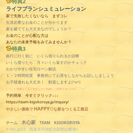
特典2
ライフプランシュミュレーション
家で失敗したくないなら まずコレ
生涯必要なお金のことが分かります
家を建てても大丈夫なのでしょうか？
お金のことが心配な方は
あなたの未来予報をみてみませんか？
特典3
銀行に行く前に いくら借りられるか診断
いくら借りたら 月々いくら返すのかチェック
わかりやすい住宅ローン解説
１～２時間程度 事務所にてお茶をしながらお話ししましょう
お子様連れも大丈夫！ 歓迎しますよ(^o^)
しつこい営業などありませんので気軽にご利用下さい(^o^)
予約簡単 今すぐクリック↓↓↓
https://team-kigokoroya.jp/inquiry/
HAPPY
やさしい
価格で
♡な家をつくる工務店
木心家
TEAM KIGOKOROYA
チーム
〒791-0523 西条市丹原町北田野83番地1