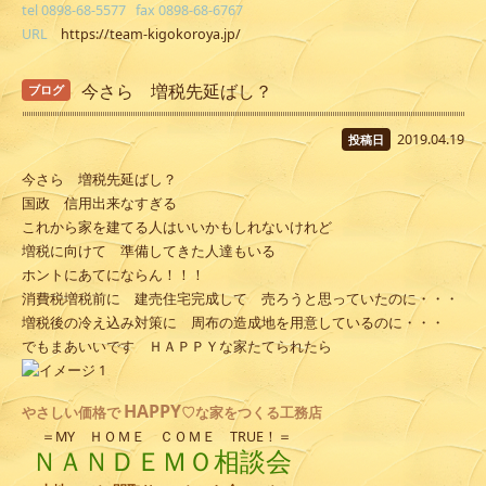
tel 0898-68-5577 fax 0898-68-6767
URL
https://team-kigokoroya.jp/
今さら 増税先延ばし？
ブログ
2019.04.19
投稿日
今さら 増税先延ばし？
国政 信用出来なすぎる
これから家を建てる人はいいかもしれないけれど
増税に向けて 準備してきた人達もいる
ホントにあてにならん！！！
消費税増税前に 建売住宅完成して 売ろうと思っていたのに・・・
増税後の冷え込み対策に 周布の造成地を用意しているのに・・・
でもまあいいです ＨＡＰＰＹな家たてられたら
HAPPY
やさしい
価格で
♡な家をつくる工務店
＝MY ＨＯＭＥ ＣＯＭＥ TRUE！＝
ＮＡＮＤＥＭＯ相談会