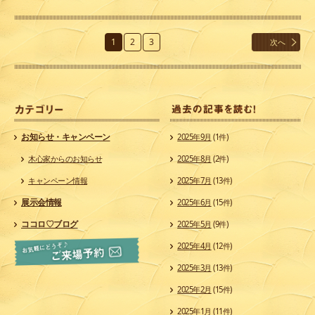
1
2
3
次へ
カ
お知らせ・キャンペーン
2025年9月
(1件)
木心家からのお知らせ
2025年8月
(2件)
キャンペーン情報
2025年7月
(13件)
展示会情報
2025年6月
(15件)
ココロ♡ブログ
2025年5月
(9件)
2025年4月
(12件)
2025年3月
(13件)
2025年2月
(15件)
2025年1月
(11件)