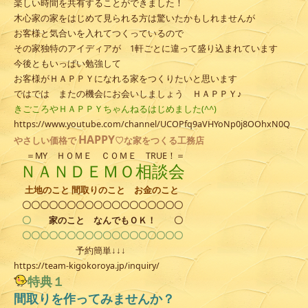
楽しい時間を共有することができました！
木心家の家をはじめて見られる方は驚いたかもしれませんが
お客様と気合いを入れてつくっているので
その家独特のアイディアが 1軒ごとに違って盛り込まれています
今後ともいっぱい勉強して
お客様がＨＡＰＰＹになれる家をつくりたいと思います
ではでは またの機会にお会いしましょう ＨＡＰＰＹ♪
きごころやＨＡＰＰＹちゃんねるはじめました(^^)
https://www.youtube.com/channel/UCOPfq9aVHYoNp0j8OOhxN0Q
HAPPY
やさしい
価格で
♡な家をつくる工務店
＝MY ＨＯＭＥ ＣＯＭＥ TRUE！＝
ＮＡＮＤＥＭＯ相談会
土地のこと 間取りのこと お金のこと
〇〇〇〇〇〇〇〇〇〇〇〇〇〇〇〇〇〇
〇
家のこと
なんでもＯＫ！
〇
〇〇〇〇〇〇〇〇〇〇〇〇〇〇〇〇〇〇
予約簡単↓↓↓
https://team-kigokoroya.jp/inquiry/
特典１
間取りを作ってみませんか？