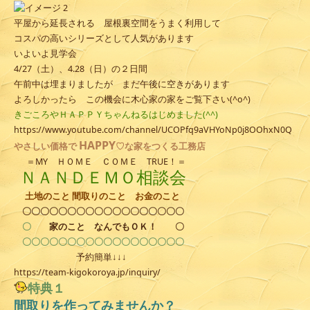
平屋から延長される 屋根裏空間をうまく利用して
コスパの高いシリーズとして人気があります
いよいよ見学会
4/27（土）、4.28（日）の２日間
午前中は埋まりましたが まだ午後に空きがあります
よろしかったら この機会に木心家の家をご覧下さい(^o^)
きごころやＨＡＰＰＹちゃんねるはじめました(^^)
https://www.youtube.com/channel/UCOPfq9aVHYoNp0j8OOhxN0Q
HAPPY
やさしい
価格で
♡な家をつくる工務店
＝MY ＨＯＭＥ ＣＯＭＥ TRUE！＝
ＮＡＮＤＥＭＯ相談会
土地のこと 間取りのこと お金のこと
〇〇〇〇〇〇〇〇〇〇〇〇〇〇〇〇〇〇
〇
家のこと
なんでもＯＫ！
〇
〇〇〇〇〇〇〇〇〇〇〇〇〇〇〇〇〇〇
予約簡単↓↓↓
https://team-kigokoroya.jp/inquiry/
特典１
間取りを作ってみませんか？