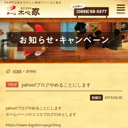
HAPPYな家をやさしい価格でつくる工務店
HOME
>
20194月
yahoo!ブログやめることにします
ブログ
2019.04.30
投稿日
yahoo!ブログやめることにします
ホームページのココロブログのみとします
https://team-kigokoroya.jp/blog