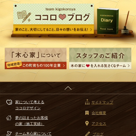
家について考える
サイトマップ
ココロデザイン
会社概要
夢の詰まったお客様
アクセス
の家（施工実績）
チーム木心家
について
ブログ