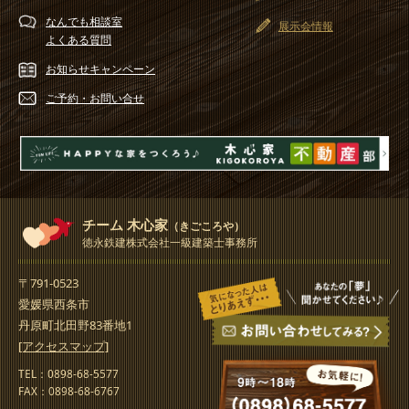
なんでも相談室
展示会情報
よくある質問
お知らせ
キャンペーン
ご予約・
お問い合せ
チーム 木心家
（きごころや）
徳永鉄建株式会社一級建築士事務所
〒791-0523
愛媛県西条市
丹原町北田野83番地1
[アクセスマップ]
TEL：0898-68-5577
FAX：0898-68-6767