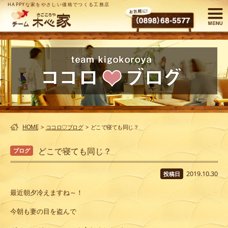
HAPPYな家をやさしい価格でつくる工務店
HOME
>
ココロ♡ブログ
>
どこで寝ても同じ？
どこで寝ても同じ？
ブログ
2019.10.30
投稿日
最近朝夕冷えますね～！
今朝も妻の目を盗んで