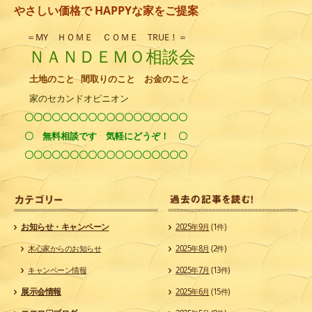
やさしい価格で HAPPYな家をご提
案
＝MY ＨＯＭＥ ＣＯＭＥ TRUE！＝
ＮＡＮＤＥＭＯ相談会
土地のこと 間取りのこと お金のこと
家のセカンドオピニオン
〇〇〇〇〇〇〇〇〇〇〇〇〇〇〇〇〇〇
〇 無料相談です 気軽にどうぞ！
〇
〇〇〇〇〇〇〇〇〇〇〇〇〇〇〇〇〇〇
カ
お知らせ・キャンペーン
2025年9月
(1件)
木心家からのお知らせ
2025年8月
(2件)
キャンペーン情報
2025年7月
(13件)
展示会情報
2025年6月
(15件)