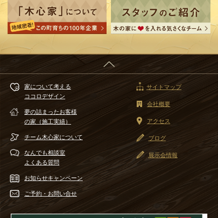
家について考える
サイトマップ
ココロデザイン
会社概要
夢の詰まったお客様
アクセス
の家（施工実績）
チーム木心家
について
ブログ
なんでも相談室
展示会情報
よくある質問
お知らせ
キャンペーン
ご予約・
お問い合せ