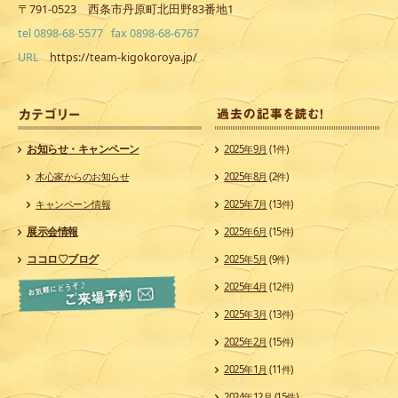
〒791-0523 西条市丹原町北田野83番地1
tel 0898-68-5577 fax 0898-68-6767
URL
https://team-kigokoroya.jp/
カ
お知らせ・キャンペーン
2025年9月
(1件)
木心家からのお知らせ
2025年8月
(2件)
キャンペーン情報
2025年7月
(13件)
展示会情報
2025年6月
(15件)
ココロ♡ブログ
2025年5月
(9件)
2025年4月
(12件)
2025年3月
(13件)
2025年2月
(15件)
2025年1月
(11件)
2024年12月
(15件)