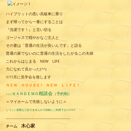
ハイブリットの黒い高級車に乗り
まず帰ってから一番にすることは
『洗濯です！』と言い切る
ゴージャスで穏やかなご主人と
その妻は「普通の生活が良いんです」と語る
普通の家でないのに普通の生活をしたがるこの夫婦
これからはじまる NEW LIFE
力になれて良かった(^^)
※11月に見学会を致します
ＮＥＷ ＨＯＵＳＥ !
ＮＥＷ ＬＩＦＥ！
相談会
ＮＡＮＤＥＭＯ
↓↓↓
（予約制）
＝マイホームで失敗しないように＝
しつこい営業などありませんので気軽にご利用下さい(^o^)
…………………………………………………………
木心家
チーム