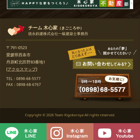
チーム 木心家
（きごころや）
徳永鉄建株式会社一級建築士事務所
〒791-0523
愛媛県西条市
丹原町北田野83番地1
[アクセスマップ]
TEL：0898-68-5577
FAX：0898-68-6767
Copyright ©
2026 Team Kigokoroya All rights reserved.