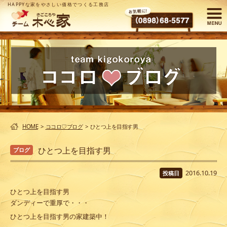
HAPPYな家をやさしい価格でつくる工務店
HOME
>
ココロ♡ブログ
>
ひとつ上を目指す男
ひとつ上を目指す男
ブログ
2016.10.19
投稿日
ひとつ上を目指す男
ダンディーで重厚で・・・
ひとつ上を目指す男の家建築中！