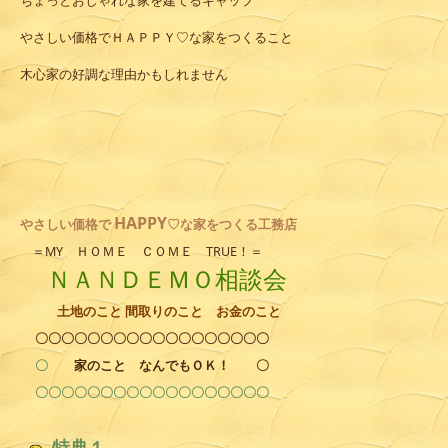
ちょっとおしゃれな家を建てるギャップ
やさしい価格でＨＡＰＰＹ♡な家をつくること
木心家の好調な理由かもしれません
HAPPY
やさしい
価格で
♡な家をつくる工務店
＝MY ＨＯＭＥ ＣＯＭＥ TRUE！＝
ＮＡＮＤＥＭＯ相談会
土地のこと 間取りのこと お金のこと
〇〇〇〇〇〇〇〇〇〇〇〇〇〇〇〇〇〇
〇
家のこと
なんでもＯＫ！
〇
〇〇〇〇〇〇〇〇〇〇〇〇〇〇〇〇〇〇
特典１