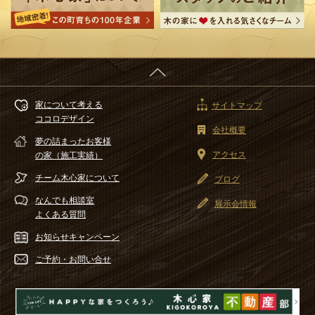
家について考える
サイトマップ
ココロデザイン
会社概要
夢の詰まったお客様
アクセス
の家（施工実績）
チーム木心家
について
ブログ
なんでも相談室
展示会情報
よくある質問
お知らせ
キャンペーン
ご予約・
お問い合せ