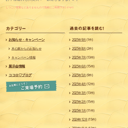
しつこい営業などありませんので気軽にご利用下さい(^o^)
カ
お知らせ・キャンペーン
2025年9月
(1件)
木心家からのお知らせ
2025年8月
(2件)
キャンペーン情報
2025年7月
(13件)
展示会情報
2025年6月
(15件)
ココロ♡ブログ
2025年5月
(9件)
2025年4月
(12件)
2025年3月
(13件)
2025年2月
(15件)
2025年1月
(11件)
2024年12月
(15件)