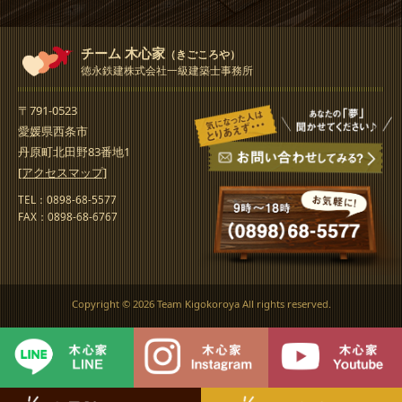
チーム 木心家
（きごころや）
徳永鉄建株式会社一級建築士事務所
〒791-0523
愛媛県西条市
丹原町北田野83番地1
[アクセスマップ]
TEL：0898-68-5577
FAX：0898-68-6767
Copyright ©
2026 Team Kigokoroya All rights reserved.