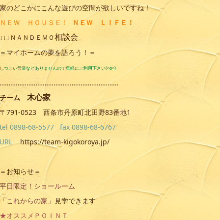
家のどこかにこんな遊びの空間が欲しいですね！
ＮＥＷ ＨＯＵＳＥ !
ＮＥＷ ＬＩＦＥ！
相談会
↓↓↓
ＮＡＮＤＥＭＯ
＝マイホームの夢を語ろう！＝
しつこい営業などありませんので気軽にご利用下さい(^o^)
…………………………………………………………
木心家
チーム
〒791-0523 西条市丹原町北田野83番地1
tel 0898-68-5577 fax 0898-68-6767
URL
https://team-kigokoroya.jp/
＝お知らせ＝
平日限定！ショールーム
「これからの家」
見学できます
★オススメＰＯＩＮＴ