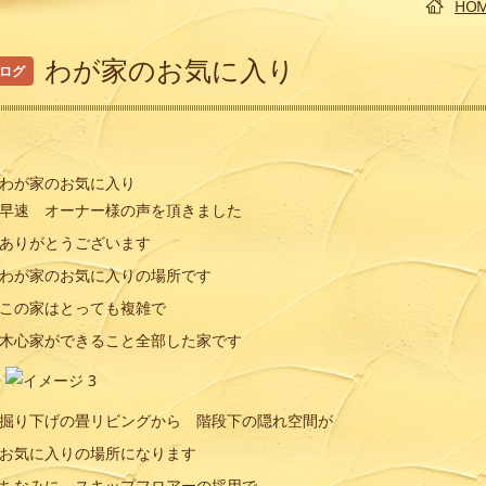
HO
わが家のお気に入り
ログ
カテゴリー
わが家のお気に入り
早速 オーナー様の声を頂きました
ありがとうございます
わが家のお気に入りの場所です
この家はとっても複雑で
木心家ができること全部した家です
過去の記事を読む
掘り下げの畳リビングから 階段下の隠れ空間が
お気に入りの場所になります
ちなみに スキップフロアーの採用で