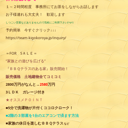
１～２時間程度 事務所にてお茶をしながらお話します
お子様連れも大丈夫！ 歓迎します
しつこい営業などありませんので気軽にご利用下さい(^o^)
予約簡単 今すぐクリック↓↓↓
https://team-kigokoroya.jp/inquiry/
＝FOR SＡＬＥ＝
“家族との遊びを広げる”
『ＢＢＱテラスのある家』販売開始！
販売価格 土地建物全てコミコミ
2800万円がなんと→
2580
万円
3ＬＤＫ ガレージ付き
★オススメＰＯＩＮＴ
ココロクローク
■5分で洗濯物が片付く
！
■2階の３部屋を1台のエアコンで済ます方法
■家族の休
日を楽しむＢＢＱテラス
など