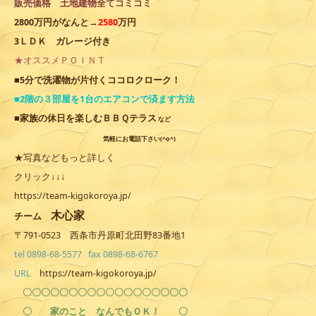
販売価格 土地建物全てコミコミ
2800万円がなんと→
2580
万円
3ＬＤＫ ガレージ付き
★オススメＰＯＩＮＴ
ココロクローク
■5分で洗濯物が片付く
！
■2階の３部屋を1台のエアコンで済ます方法
■家族の休
日を楽しむＢＢＱテラス
など
気軽にお電話下さい(^o^)
★写真などもっと詳しく
クリック↓↓↓
https://team-kigokoroya.jp/
木心家
チーム
〒791-0523 西条市丹原町北田野83番地1
tel 0898-68-5577 fax 0898-68-6767
URL
https://team-kigokoroya.jp/
〇〇〇〇〇〇〇〇〇〇〇〇〇〇〇〇〇〇
〇 家のこと なんでもＯＫ！ 〇