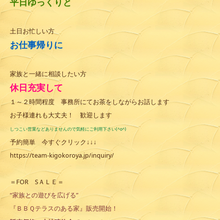
平日ゆっくりと
土日お忙しい方
お仕事帰りに
家族と一緒に相談したい方
休日充実して
１～２時間程度 事務所にてお茶をしながらお話します
お子様連れも大丈夫！ 歓迎します
しつこい営業などありませんので気軽にご利用下さい(^o^)
予約簡単 今すぐクリック↓↓↓
https://team-kigokoroya.jp/inquiry/
＝FOR SＡＬＥ＝
“家族との遊びを広げる”
『ＢＢＱテラスのある家』販売開始！