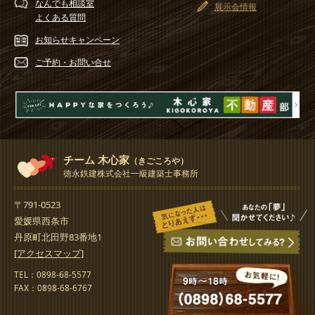
なんでも相談室
展示会情報
よくある質問
お知らせ
キャンペーン
ご予約・
お問い合せ
チーム 木心家
（きごころや）
徳永鉄建株式会社一級建築士事務所
〒791-0523
愛媛県西条市
丹原町北田野83番地1
[アクセスマップ]
TEL：0898-68-5577
FAX：0898-68-6767