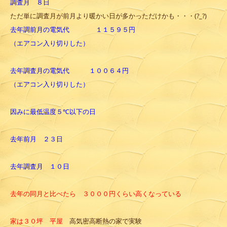
調査月 ８日
ただ単に調査月が前月より暖かい日が多かっただけかも・・・(?_?)
去年調前月の電気代 １１５９５円
（エアコン入り切りした）
去年調査月の電気代 １００６４円
（エアコン入り切りした）
因みに最低温度５℃以下の日
去年前月 ２３日
去年調査月 １０日
去年の同月と比べたら ３０００円くらい高くなっている
家は３０坪 平屋
高気密高断熱の家で実験