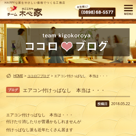
HAPPYな家をやさしい価格でつくる工務店
HOME
>
ココロ♡ブログ
>
エアコン付けっぱなし 本当は・・・
エアコン付けっぱなし 本当は・・・
ブログ
2018.05.22
投稿日
エアコン付けっぱなし 本当は・・・
付けたり消したりが普通かもしれませんが
付けっぱなし派も近年たくさん居ます