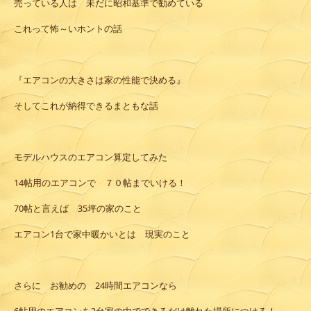
売っている人は 未だに昭和基準で勧めている
これって怖～いホントの話
『エアコンの大きさは家の性能で決める』
そしてこれが納得できるまともな話
モデルハウスのエアコン算定してみた
14帖用のエアコンで ７０帖までいける！
70帖と言えば 35坪の家のこと
エアコン1台で家中暖かいとは 現実のこと
さらに お勧めの 24時間エアコンなら