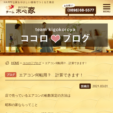
HAPPYな家をやさしい価格でつくる工務店
HOME
>
ココロ♡ブログ
>
エアコン何帖用？ 計算できます！
エアコン何帖用？ 計算できます！
ブログ
2021.03.01
投稿日
店で売っているエアコンの帖数算定の方法は
昭和の家ならってこと