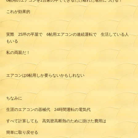
6帖用のエアコンを2台家の中でできるだけ離れた場所につける！
これが効果的
実際 25坪の平屋で 6帖用エアコンの連続運転で 生活している人
もいる
私の両親だ！
エアコンは6帖用しか要らないかもしれない
ちなみに
生涯のエアコンの器械代 24時間運転の電気代
すべて計算しても 高気密高断熱のために掛けた費用は
簡単に取り戻せる