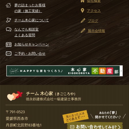
会社概要
夢の詰まったお客様
アクセス
の家（施工実績）
チーム木心家
について
ブログ
なんでも相談室
展示会情報
よくある質問
お知らせ
キャンペーン
ご予約・
お問い合せ
チーム 木心家
（きごころや）
徳永鉄建株式会社一級建築士事務所
〒791-0523
愛媛県西条市
丹原町北田野83番地1