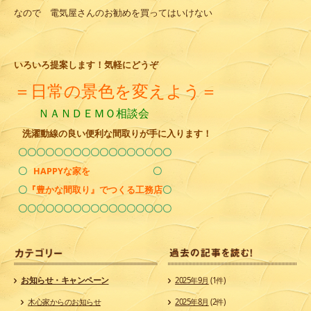
なので 電気屋さんのお勧めを買ってはいけない
いろいろ提案します！気軽にどうぞ
＝日常の景色を変えよう
＝
ＮＡＮＤＥＭＯ相談会
洗濯動線の良い便利な間取りが手に入ります！
〇〇〇〇〇〇〇〇〇〇〇〇〇〇〇〇〇
〇
HAPPYな家を
〇
〇
『豊かな間取り』でつくる工務店
〇
〇〇〇〇〇〇〇〇〇〇〇〇〇〇〇〇〇
カ
お知らせ・キャンペーン
2025年9月
(1件)
木心家からのお知らせ
2025年8月
(2件)