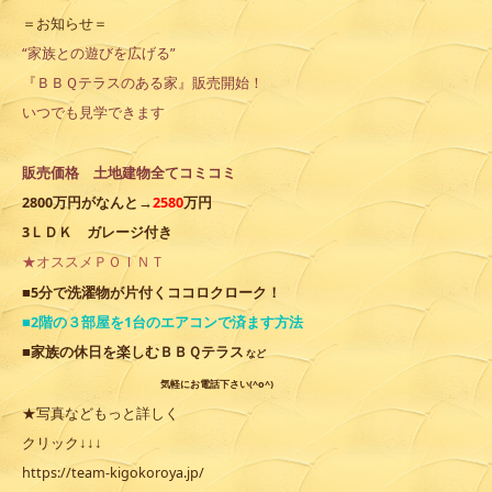
＝お知らせ＝
“家族との遊びを広げる”
『ＢＢＱテラスのある家』販売開始！
いつでも見学できます
販売価格 土地建物全てコミコミ
2800万円がなんと→
2580
万円
3ＬＤＫ ガレージ付き
★オススメＰＯＩＮＴ
ココロクローク
■5分で洗濯物が片付く
！
■2階の３部屋を1台のエアコンで済ます方法
■家族の休
日を楽しむＢＢＱテラス
など
気軽にお電話下さい(^o^)
★写真などもっと詳しく
クリック↓↓↓
https://team-kigokoroya.jp/