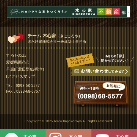
チーム 木心家
（きごころや）
徳永鉄建株式会社一級建築士事務所
〒791-0523
愛媛県西条市
丹原町北田野83番地1
[アクセスマップ]
TEL：0898-68-5577
FAX：0898-68-6767
Copyright ©
2026 Team Kigokoroya All rights reserved.