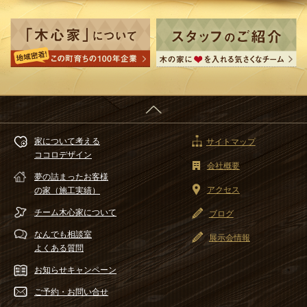
家について考える
サイトマップ
ココロデザイン
会社概要
夢の詰まったお客様
アクセス
の家（施工実績）
チーム木心家
について
ブログ
なんでも相談室
展示会情報
よくある質問
お知らせ
キャンペーン
ご予約・
お問い合せ