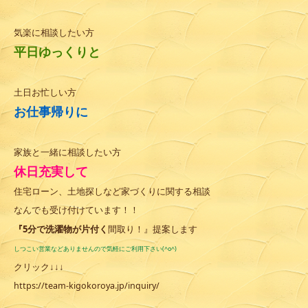
気楽に相談したい方
平日ゆっくりと
土日お忙しい方
お仕事帰りに
家族と一緒に相談したい方
休日充実して
住宅ローン、土地探しなど家づくりに関する相談
なんでも受け付けています！！
『5分で洗濯物が片付く
間取り！』提案します
しつこい営業などありませんので気軽にご利用下さい(^o^)
クリック↓↓↓
https://team-kigokoroya.jp/inquiry/