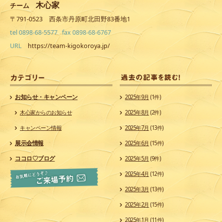
木心家
チーム
〒791-0523 西条市丹原町北田野83番地1
tel 0898-68-5577 fax 0898-68-6767
URL
https://team-kigokoroya.jp/
カ
お知らせ・キャンペーン
2025年9月
(1件)
木心家からのお知らせ
2025年8月
(2件)
キャンペーン情報
2025年7月
(13件)
展示会情報
2025年6月
(15件)
ココロ♡ブログ
2025年5月
(9件)
2025年4月
(12件)
2025年3月
(13件)
2025年2月
(15件)
2025年1月
(11件)