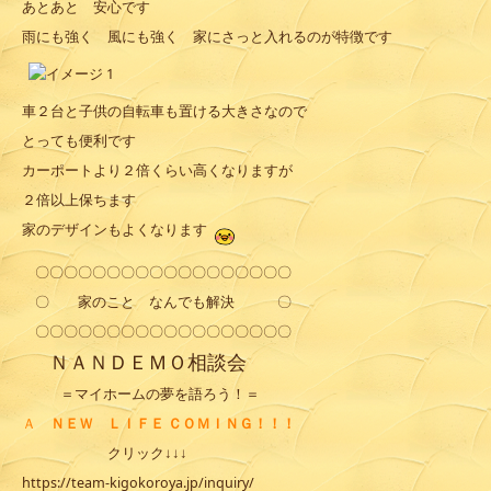
あとあと 安心です
雨にも強く 風にも強く 家にさっと入れるのが特徴です
車２台と子供の自転車も置ける大きさなので
とっても便利です
カーポートより２倍くらい高くなりますが
２倍以上保ちます
家のデザインもよくなります
〇〇〇〇〇〇〇〇〇〇〇〇〇〇〇〇〇〇
〇 家のこと なんでも解決 〇
〇〇〇〇〇〇〇〇〇〇〇〇〇〇〇〇〇〇
ＮＡＮＤＥＭＯ
相談会
＝マイホームの夢を語ろう！＝
Ａ
ＮＥＷ ＬＩＦＥ ＣＯＭＩＮＧ！！！
クリック↓↓↓
https://team-kigokoroya.jp/inquiry/