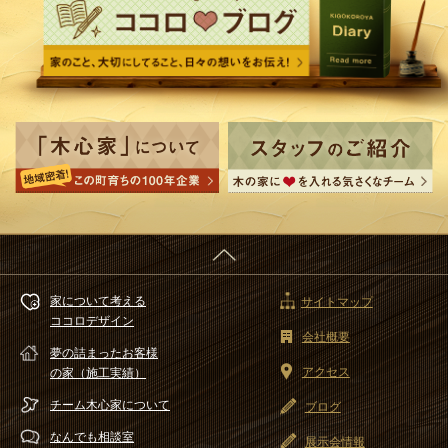
家について考える
サイトマップ
ココロデザイン
会社概要
夢の詰まったお客様
アクセス
の家（施工実績）
チーム木心家
について
ブログ
なんでも相談室
展示会情報