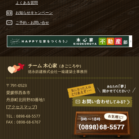
よくある質問
お知らせ
キャンペーン
ご予約・
お問い合せ
チーム 木心家
（きごころや）
徳永鉄建株式会社一級建築士事務所
〒791-0523
愛媛県西条市
丹原町北田野83番地1
[アクセスマップ]
TEL：0898-68-5577
FAX：0898-68-6767