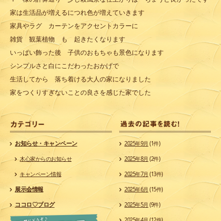
家は生活品が増えるにつれ色が増えていきます
家具やラグ カーテンをアクセントカラーに
雑貨 観葉植物 も 起きたくなります
いっぱい飾った後 子供のおもちゃも景色になります
シンプルさと白にこだわったおかげで
生活してから 落ち着ける大人の家になりました
家をつくりすぎないことの良さを感じた家でした
カ
お知らせ・キャンペーン
2025年9月
(1件)
木心家からのお知らせ
2025年8月
(2件)
キャンペーン情報
2025年7月
(13件)
展示会情報
2025年6月
(15件)
ココロ♡ブログ
2025年5月
(9件)
2025年4月
(12件)