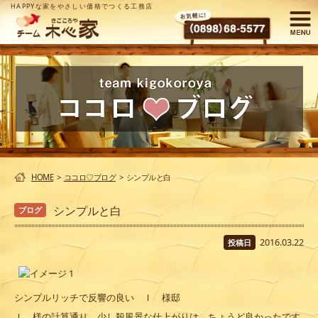
HAPPYな家をやさしい価格でつくる工務店
HOME
>
ココロ♡ブログ
>
シンプルと白
シンプルと白
ブログ
2016.03.22
投稿日
シンプルリッチで反響の良い Ｉ 様邸
Ｉ 様の計算通り 少し殺風景な仕上がりは ちょうど良かったです