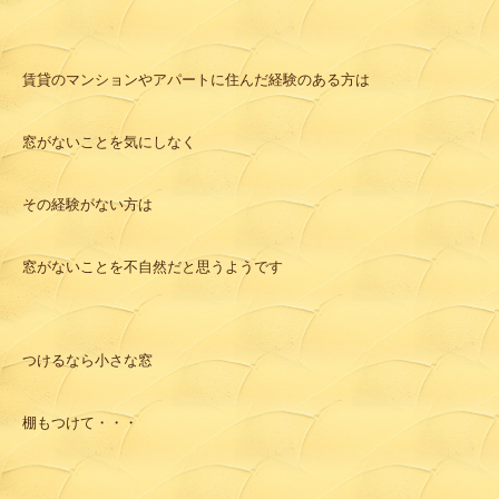
賃貸のマンションやアパートに住んだ経験のある方は
窓がないことを気にしなく
その経験がない方は
窓がないことを不自然だと思うようです
つけるなら小さな窓
棚もつけて・・・