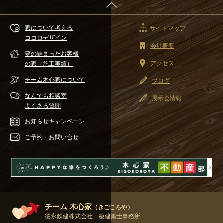
家について考える
サイトマップ
ココロデザイン
会社概要
夢の詰まったお客様
アクセス
の家（施工実績）
チーム木心家
について
ブログ
なんでも相談室
展示会情報
よくある質問
お知らせ
キャンペーン
ご予約・
お問い合せ
チーム 木心家
（きごころや）
徳永鉄建株式会社一級建築士事務所