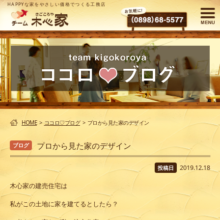
HAPPYな家をやさしい価格でつくる工務店
HOME
>
ココロ♡ブログ
>
プロから見た家のデザイン
プロから見た家のデザイン
ブログ
2019.12.18
投稿日
木心家の建売住宅は
私がこの土地に家を建てるとしたら？