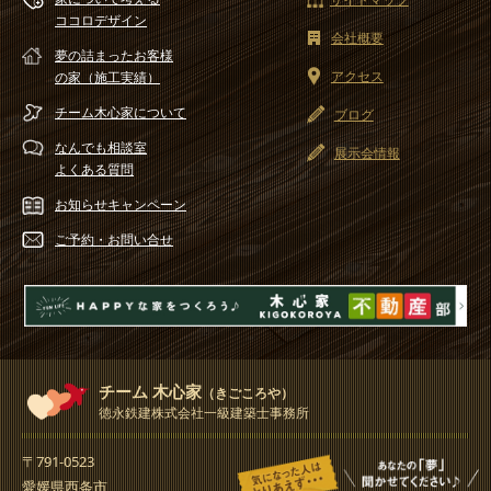
ココロデザイン
会社概要
夢の詰まったお客様
アクセス
の家（施工実績）
チーム木心家
について
ブログ
なんでも相談室
展示会情報
よくある質問
お知らせ
キャンペーン
ご予約・
お問い合せ
チーム 木心家
（きごころや）
徳永鉄建株式会社一級建築士事務所
〒791-0523
愛媛県西条市