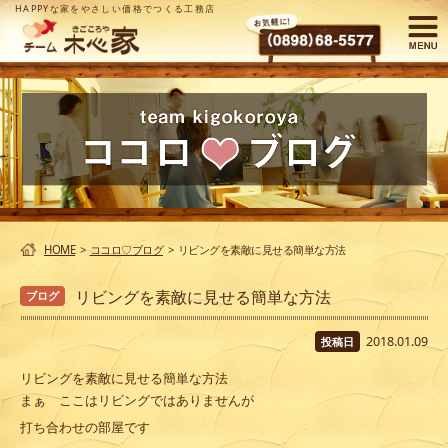
HAPPYな家をやさしい価格でつくる工務店
HOME
>
ココロ♡ブログ
>
リビングを素敵に見せる簡単な方法
リビングを素敵に見せる簡単な方法
ブログ
2018.01.09
投稿日
リビングを素敵に見せる簡単な方法
まぁ ここはリビングではありませんが
打ち合わせの部屋です