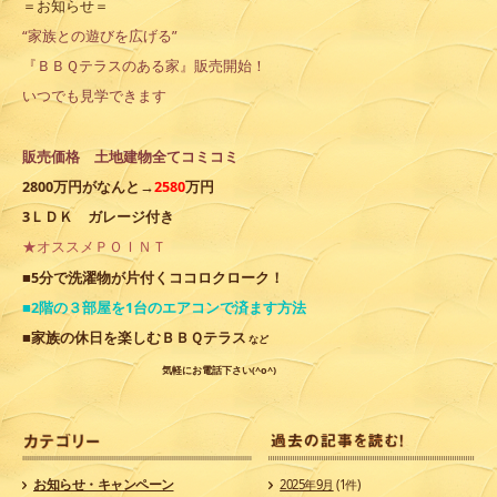
＝お知らせ＝
“家族との遊びを広げる”
『ＢＢＱテラスのある家』販売開始！
いつでも見学できます
販売価格 土地建物全てコミコミ
2800万円がなんと→
2580
万円
3ＬＤＫ ガレージ付き
★オススメＰＯＩＮＴ
ココロクローク
■5分で洗濯物が片付く
！
■2階の３部屋を1台のエアコンで済ます方法
■家族の休日を楽しむＢＢＱテラス
など
気軽にお電話下さい(^o^)
カ
お知らせ・キャンペーン
2025年9月
(1件)