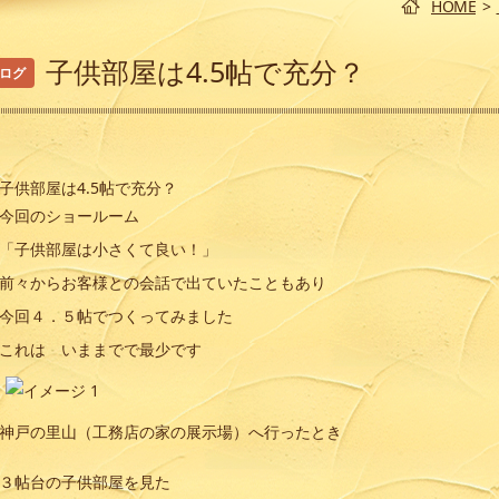
HOME
>
子供部屋は4.5帖で充分？
ログ
カテゴリー
子供部屋は4.5帖で充分？
今回のショールーム
「子供部屋は小さくて良い！」
前々からお客様との会話で出ていたこともあり
今回４．５帖でつくってみました
これは いままでで最少です
過去の記事を読む
神戸の里山（工務店の家の展示場）へ行ったとき
３帖台の子供部屋を見た