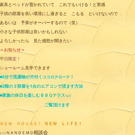
家具とベッドが置かれていて これでもいける！と実感
子供の部屋を良い環境にし過ぎると こもる といけないので
あるいは 予算がオーバーするので（笑）
小さな子供部屋は良いかもしれない
よろしかったら 見た感想が聞きたい
＝お知らせ＝
平日限定！
ショールーム
見学できます
■5分で洗濯物が片付く
！
ココロクローク
■2階の３部屋を1台のエアコンで済ます方法
■家族の休日を楽しむＢＢＱテラス
など
ご覧頂けます
ＮＥＷ ＨＯＵＳＥ !
ＮＥＷ ＬＩＦＥ！
相談会
↓↓↓
ＮＡＮＤＥＭＯ