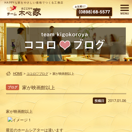
HAPPYな家をやさしい価格でつくる工務店
HOME
>
ココロ♡ブログ
>
家が映画館以上
家が映画館以上
ブログ
2017.01.06
投稿日
家が映画館以上
最近のホームシアターは違います