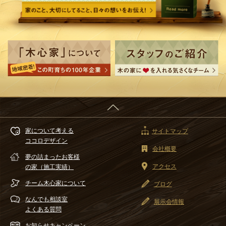
家について考える
サイトマップ
ココロデザイン
会社概要
夢の詰まったお客様
アクセス
の家（施工実績）
チーム木心家
について
ブログ
なんでも相談室
展示会情報
よくある質問
お知らせ
キャンペーン