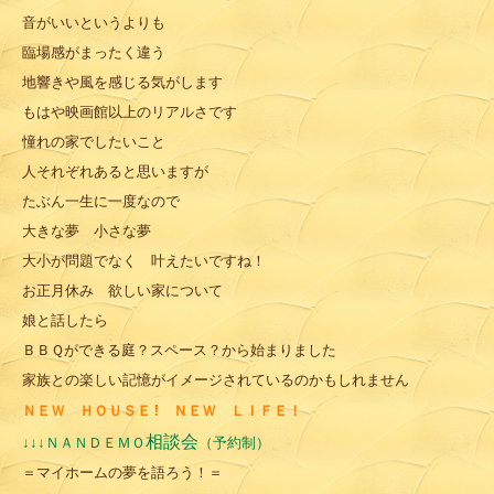
音がいいというよりも
臨場感がまったく違う
地響きや風を感じる気がします
もはや映画館以上のリアルさです
憧れの家でしたいこと
人それぞれあると思いますが
たぶん一生に一度なので
大きな夢 小さな夢
大小が問題でなく 叶えたいですね！
お正月休み 欲しい家について
娘と話したら
ＢＢＱができる庭？スペース？から始まりました
家族との楽しい記憶がイメージされているのかもしれません
ＮＥＷ ＨＯＵＳＥ !
ＮＥＷ ＬＩＦＥ！
相談会
ＮＡＮＤＥＭＯ
↓↓↓
（予約制）
＝マイホームの夢を語ろう！＝