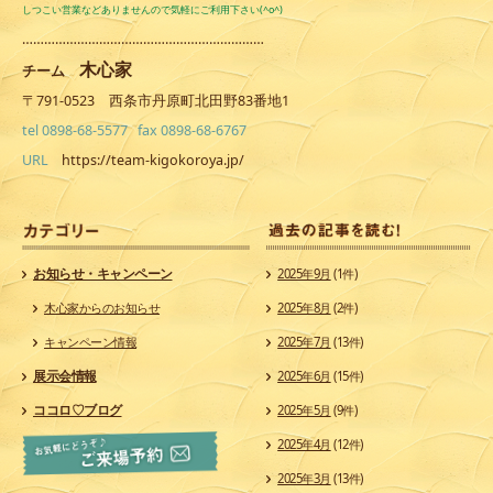
しつこい営業などありませんので気軽にご利用下さい(^o^)
…………………………………………………………
木心家
チーム
〒791-0523 西条市丹原町北田野83番地1
tel 0898-68-5577 fax 0898-68-6767
URL
https://team-kigokoroya.jp/
カ
お知らせ・キャンペーン
2025年9月
(1件)
木心家からのお知らせ
2025年8月
(2件)
キャンペーン情報
2025年7月
(13件)
展示会情報
2025年6月
(15件)
ココロ♡ブログ
2025年5月
(9件)
2025年4月
(12件)
2025年3月
(13件)