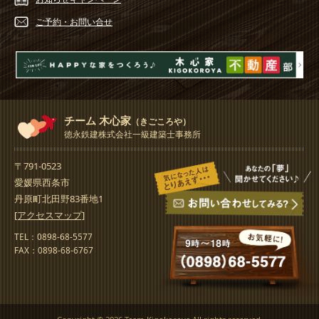
ご予約・
お問い合せ
チーム 木心家
（きごころや）
徳永鉄建株式会社一級建築士事務所
〒791-0523
愛媛県西条市
丹原町北田野83番地1
[アクセスマップ]
TEL：0898-68-5577
FAX：0898-68-6767