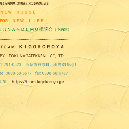
好きな時間帯（日曜休）でご予約
頂けます
ＮＥＷ ＨＯＵＳＥ
FOR ＮＥＷ ＬＩＦＥ！
↓↓↓ＮＡＮＤＥＭＯ相談会
（予約制）
…………………………………………………………
ＫＩＧＯＫＯＲＯＹＡ
ＴＥＡＭ
BY TOKUNAGATEKKEN CO,LTD
〒791-0523 西条市丹原町北田野83番地1
tel 0898-68-5577 fax 0898-68-6767
URL
https://team-kigokoroya.jp/