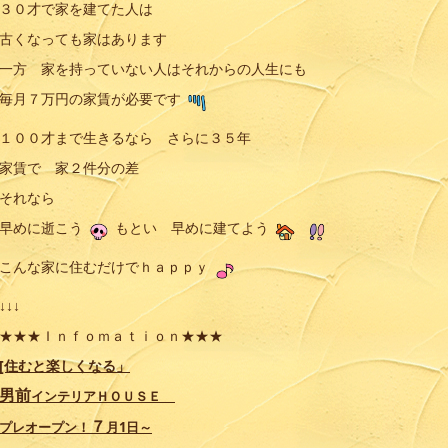
３０才で家を建てた人は
古くなっても家はあります
一方 家を持っていない人はそれからの人生にも
毎月７万円の家賃が必要です
１００才まで生きるなら さらに３５年
家賃で 家２件分の差
それなら
早めに逝こう
もとい 早めに建てよう
こんな家に住むだけでｈａｐｐｙ
↓↓↓
★★★Ｉｎｆｏｍａｔｉｏｎ★★★
[住むと楽しくなる」
男前
インテリアＨＯＵＳＥ
７
プレオープン！
月1日～