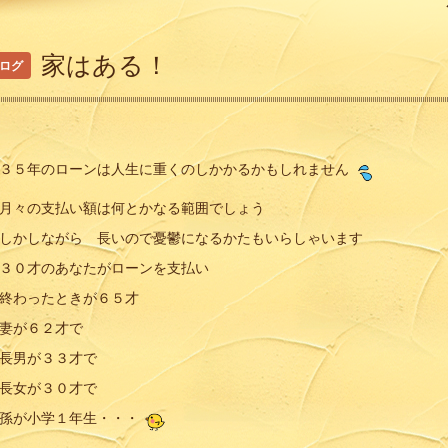
家はある！
ログ
カテゴリー
３５年のローンは人生に重くのしかかるかもしれません
月々の支払い額は何とかなる範囲でしょう
しかしながら 長いので憂鬱になるかたもいらしゃいます
３０才のあなたがローンを支払い
終わったときが６５才
妻が６２才で
長男が３３才で
過去の記事を読む
長女が３０才で
孫が小学１年生・・・