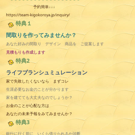
予約簡単↓↓↓
https://team-kigokoroya.jp/inquiry/
特典１
間取りを作ってみませんか？
あなた好みの間取り デザイン 商品を ご提案します
見積
もりも作成します
特典2
ライフプランシュミュレーション
家で失敗したくないなら まずコレ
生涯必要なお金のことが分かります
家を建てても大丈夫なのでしょうか？
お金のことが心配な方は
あなたの未来予報をみてみませんか？
特典3
銀行に行く前に いくら借りられるか診断