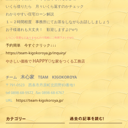
いくら借りたら 月々いくら返すのかチェック
わかりやすい住宅ローン解説
１～２時間程度 事務所にてお茶をしながらお話ししましょう
お子様連れも大丈夫！ 歓迎しますよ(^o^)
しつこい営業などありませんので気軽にご利用下さい(^o^)
予約簡単 今すぐクリック↓↓↓
https://team-kigokoroya.jp/inquiry/
HAPPY
やさしい
価格で
♡な家をつくる工務店
木心家
TEAM KIGOKOROYA
チーム
〒791-0523 西条市丹原町北田野83番地1
tel 0898-68-5577 fax 0898-68-6767
URL
https://team-kigokoroya.jp/
カ