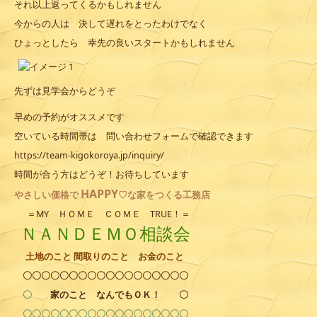
それ以上返ってくるかもしれません
今からの人は 決して遅れをとったわけでなく
ひょっとしたら 幸先の良いスタートかもしれません
先ずは見学会からどうぞ
早めの予約がオススメです
空いている時間帯は 問い合わせフォームで確認できます
https://team-kigokoroya.jp/inquiry/
時間が合う方はどうぞ！お待ちしています
HAPPY
やさしい
価格で
♡な家をつくる工務店
＝MY ＨＯＭＥ ＣＯＭＥ TRUE！＝
ＮＡＮＤＥＭＯ相談会
土地のこと 間取りのこと お金のこと
〇〇〇〇〇〇〇〇〇〇〇〇〇〇〇〇〇〇
〇
家のこと
なんでもＯＫ！
〇
〇〇〇〇〇〇〇〇〇〇〇〇〇〇〇〇〇〇