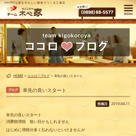
HAPPYな家をやさしい価格でつくる工務店
HOME
>
ココロ♡ブログ
>
幸先の良いスタート
幸先の良いスタート
ブログ
2019.04.11
投稿日
幸先の良いスタート
消費税増税 狙い目かもしれません
はじめに増税分多く払わないといけませんが