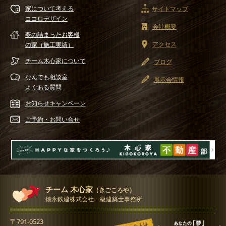
家について考える
サイトマップ
ココロデザイン
会社概要
夢の詰まったお客様
アクセス
の家（施工実績）
チーム木心家
について
ブログ
なんでも相談室
展示会情報
よくある質問
お知らせ
キャンペーン
ご予約・
お問い合せ
チーム 木心家
（きごころや）
徳永鉄建株式会社一級建築士事務所
〒791-0523