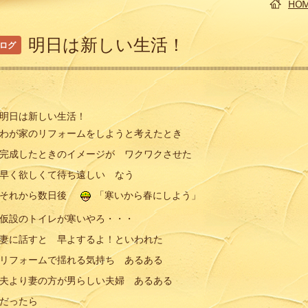
HO
明日は新しい生活！
ログ
カテゴリー
明日は新しい生活！
わが家のリフォームをしようと考えたとき
完成したときのイメージが ワクワクさせた
早く欲しくて待ち遠しい なう
それから数日後
「寒いから春にしよう」
仮設のトイレが寒いやろ・・・
妻に話すと 早よするよ！といわれた
過去の記事を読む
リフォームで揺れる気持ち あるある
夫より妻の方が男らしい夫婦 あるある
だったら