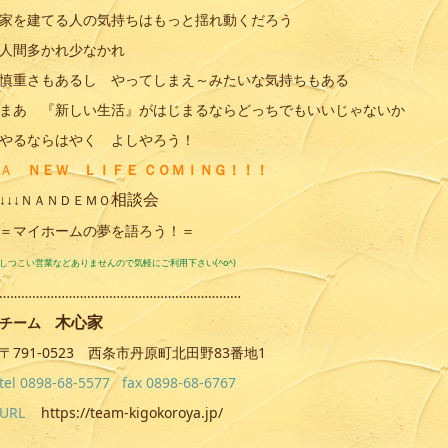
家を建てる人の気持ちはもっと揺れ動くだろう
人間多かれ少なかれ
慎重さもあるし やってしまえ～みたいな気持ちもある
まあ 『新しい生活』がはじまるならどっちでもいいじゃないか
やるならはやく よしやろう！
Ａ
ＮＥＷ ＬＩＦＥ ＣＯＭＩＮＧ！！！
相談会
↓↓↓
ＮＡＮＤＥＭＯ
＝マイホームの夢を語ろう！＝
しつこい営業などありませんので気軽にご利用下さい(^o^)
…………………………………………………………
木心家
チーム
〒791-0523 西条市丹原町北田野83番地1
tel 0898-68-5577 fax 0898-68-6767
URL
https://team-kigokoroya.jp/