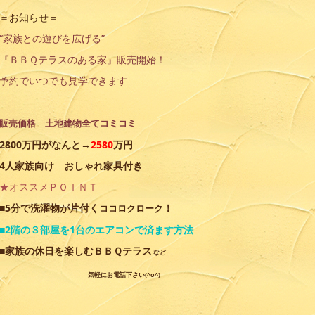
＝お知らせ＝
“家族との遊びを広げる”
『ＢＢＱテラスのある家』販売開始！
予約でいつでも見学できます
販売価格 土地建物全てコミコミ
2800万円がなんと→
2580
万円
4人家族向け おしゃれ家具付き
★オススメＰＯＩＮＴ
■5分で洗濯物が片付く
！
ココロクローク
■2階の３部屋を1台のエアコンで済ます方法
■家族の休日を楽しむＢＢＱテラス
など
気軽にお電話下さい(^o^)