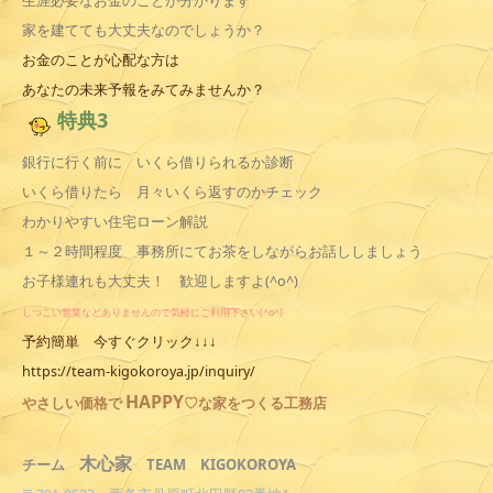
生涯必要なお金のことが分かります
家を建てても大丈夫なのでしょうか？
お金のことが心配な方は
あなたの未来予報をみてみませんか？
特典3
銀行に行く前に いくら借りられるか診断
いくら借りたら 月々いくら返すのかチェック
わかりやすい住宅ローン解説
１～２時間程度 事務所にてお茶をしながらお話ししましょう
お子様連れも大丈夫！ 歓迎しますよ(^o^)
しつこい営業などありませんので気軽にご利用下さい(^o^)
予約簡単 今すぐクリック↓↓↓
https://team-kigokoroya.jp/inquiry/
HAPPY
やさしい
価格で
♡な家をつくる工務店
木心家
TEAM KIGOKOROYA
チーム