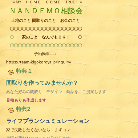
＝MY ＨＯＭＥ ＣＯＭＥ TRUE！＝
ＮＡＮＤＥＭＯ相談会
土地のこと 間取りのこと お金のこと
〇〇〇〇〇〇〇〇〇〇〇〇〇〇〇〇〇〇
〇
家のこと なんでもＯＫ！
〇
〇〇〇〇〇〇〇〇〇〇〇〇〇〇〇〇〇〇
予約簡単↓↓↓
https://team-kigokoroya.jp/inquiry/
特典１
間取りを作ってみませんか？
あなた好みの間取り デザイン 商品を ご提案します
見積
もりも作成します
特典2
ライフプランシュミュレーション
家で失敗したくないなら まずコレ