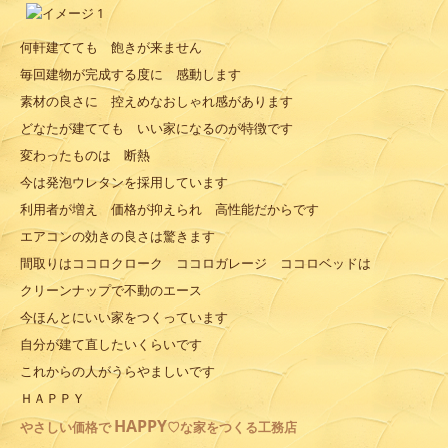
何軒建てても 飽きが来ません
毎回建物が完成する度に 感動します
素材の良さに 控えめなおしゃれ感があります
どなたが建てても いい家になるのが特徴です
変わったものは 断熱
今は発泡ウレタンを採用しています
利用者が増え 価格が抑えられ 高性能だからです
エアコンの効きの良さは驚きます
間取りはココロクローク ココロガレージ ココロベッドは
クリーンナップで不動のエース
今ほんとにいい家をつくっています
自分が建て直したいくらいです
これからの人がうらやましいです
ＨＡＰＰＹ
HAPPY
やさしい
価格で
♡な家をつくる工務店