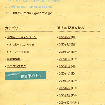
〒791-0523 西条市丹原町北田野83番地1
tel 0898-68-5577 fax 0898-68-6767
URL
https://team-kigokoroya.jp/
カ
お知らせ・キャンペーン
2025年9月
(1件)
木心家からのお知らせ
2025年8月
(2件)
キャンペーン情報
2025年7月
(13件)
展示会情報
2025年6月
(15件)
ココロ♡ブログ
2025年5月
(9件)
2025年4月
(12件)
2025年3月
(13件)
2025年2月
(15件)
2025年1月
(11件)
2024年12月
(15件)