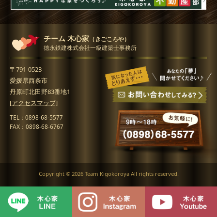
チーム 木心家
（きごころや）
徳永鉄建株式会社一級建築士事務所
〒791-0523
愛媛県西条市
丹原町北田野83番地1
[アクセスマップ]
TEL：0898-68-5577
FAX：0898-68-6767
Copyright ©
2026 Team Kigokoroya All rights reserved.