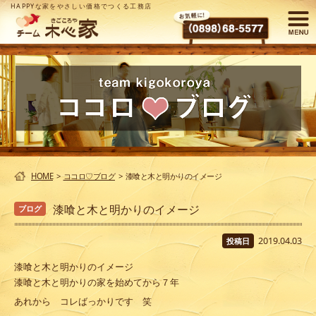
HAPPYな家をやさしい価格でつくる工務店
HOME
>
ココロ♡ブログ
>
漆喰と木と明かりのイメージ
漆喰と木と明かりのイメージ
ブログ
2019.04.03
投稿日
漆喰と木と明かりのイメージ
漆喰と木と明かりの家を始めてから７年
あれから コレばっかりです 笑