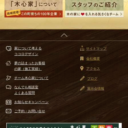
家について考える
サイトマップ
ココロデザイン
会社概要
夢の詰まったお客様
アクセス
の家（施工実績）
チーム木心家
について
ブログ
なんでも相談室
展示会情報
よくある質問
お知らせ
キャンペーン
ご予約・
お問い合せ