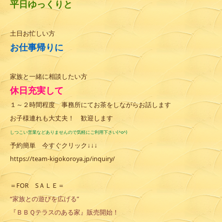
平日ゆっくりと
土日お忙しい方
お仕事帰りに
家族と一緒に相談したい方
休日充実して
１～２時間程度 事務所にてお茶をしながらお話します
お子様連れも大丈夫！ 歓迎します
しつこい営業などありませんので気軽にご利用下さい(^o^)
予約簡単 今すぐクリック↓↓↓
https://team-kigokoroya.jp/inquiry/
＝FOR SＡＬＥ＝
“家族との遊びを広げる”
『ＢＢＱテラスのある家』販売開始！