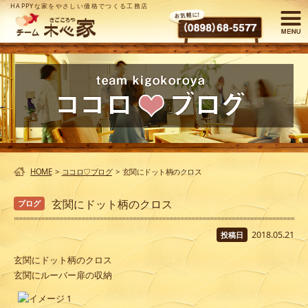
HAPPYな家をやさしい価格でつくる工務店
HOME
>
ココロ♡ブログ
>
玄関にドット柄のクロス
玄関にドット柄のクロス
ブログ
2018.05.21
投稿日
玄関にドット柄のクロス
玄関にルーバー扉の収納