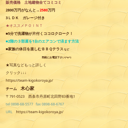
販売価格 土地建物全てコミコミ
2800万円がなんと→
2580
万円
3ＬＤＫ ガレージ付き
★オススメＰＯＩＮＴ
ココロクローク
■5分で洗濯物が片付く
！
■2階の３部屋を1台のエアコンで済ます方法
■家族の休
日を楽しむＢＢＱテラス
など
気軽にお電話下さい(^o^)
★写真などもっと詳しく
クリック↓↓↓
https://team-kigokoroya.jp/
木心家
チーム
〒791-0523 西条市丹原町北田野83番地1
tel 0898-68-5577 fax 0898-68-6767
URL
https://team-kigokoroya.jp/