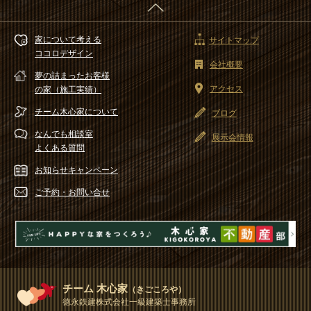
家について考える
サイトマップ
ココロデザイン
会社概要
夢の詰まったお客様
アクセス
の家（施工実績）
チーム木心家
について
ブログ
なんでも相談室
展示会情報
よくある質問
お知らせ
キャンペーン
ご予約・
お問い合せ
チーム 木心家
（きごころや）
徳永鉄建株式会社一級建築士事務所