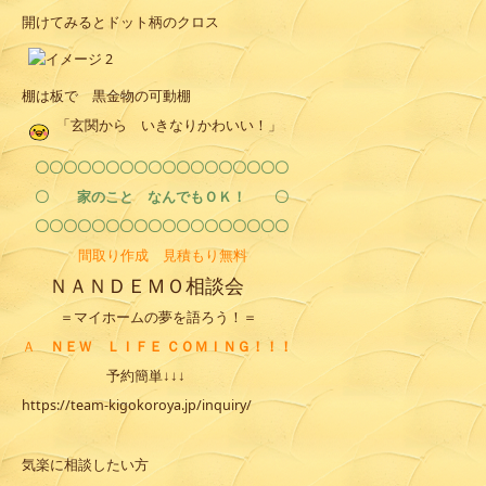
開けてみるとドット柄のクロス
棚は板で 黒金物の可動棚
「玄関から いきなりかわいい！」
〇〇〇〇〇〇〇〇〇〇〇〇〇〇〇〇〇〇
〇 家のこと なんでもＯＫ！ 〇
〇〇〇〇〇〇〇〇〇〇〇〇〇〇〇〇〇〇
間取り作成 見積もり無料
ＮＡＮＤＥＭＯ
相談会
＝マイホームの夢を語ろう！＝
Ａ
ＮＥＷ ＬＩＦＥ ＣＯＭＩＮＧ！！！
予約簡単↓↓↓
https://team-kigokoroya.jp/inquiry/
気楽に相談したい方