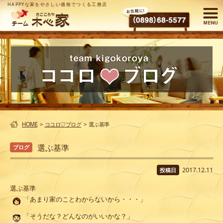
HAPPYな家をやさしい価格でつくる工務店
HOME
>
ココロ♡ブログ
>
選ぶ基準
選ぶ基準
ブログ
2017.12.11
投稿日
選ぶ基準
「あまり家のことわからないから・・・」
「そうだな？どんなのがいいかな？」