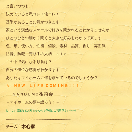
と言いつつも
決めていると私コレ！俺コレ！
基準があることに気がつきます
家という漠然なスケールで好みを聞かれるとわかりませんが
ひとつひとつ細かく聞くと大きな好みもわかって来ます
色、形、使い方、性能、値段、素材、品質、香り、雰囲気
防音、防犯、売り手の人柄、ｅｔｃ
この中で気になる順番は？
自分の優位な感覚がわかります
あなたはマイホームに何を求めているのでしょうか？
Ａ
ＮＥＷ ＬＩＦＥ ＣＯＭＩＮＧ！！！
相談会
ＮＡＮＤＥＭＯ
↓↓↓
＝マイホームの夢を語ろう！＝
しつこい営業などありませんので気軽にご利用下さい(^o^)
…………………………………………………………
木心家
チーム