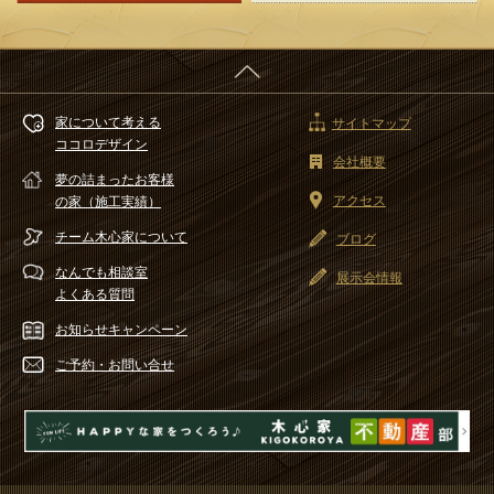
家について考える
サイトマップ
ココロデザイン
会社概要
夢の詰まったお客様
アクセス
の家（施工実績）
チーム木心家
について
ブログ
なんでも相談室
展示会情報
よくある質問
お知らせ
キャンペーン
ご予約・
お問い合せ