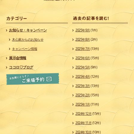
カ
お知らせ・キャンペーン
2025年9月
(1件)
木心家からのお知らせ
2025年8月
(2件)
キャンペーン情報
2025年7月
(13件)
展示会情報
2025年6月
(15件)
ココロ♡ブログ
2025年5月
(9件)
2025年4月
(12件)
2025年3月
(13件)
2025年2月
(15件)
2025年1月
(11件)
2024年12月
(15件)
2024年11月
(12件)
2024年10月
(10件)