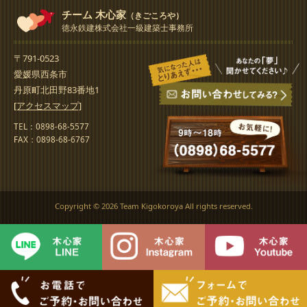
チーム 木心家
（きごころや）
徳永鉄建株式会社一級建築士事務所
〒791-0523
愛媛県西条市
丹原町北田野83番地1
[アクセスマップ]
TEL：0898-68-5577
FAX：0898-68-6767
Copyright ©
2026 Team Kigokoroya All rights reserved.