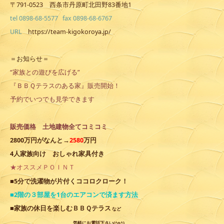
〒791-0523 西条市丹原町北田野83番地1
tel 0898-68-5577 fax 0898-68-6767
URL
https://team-kigokoroya.jp/
＝お知らせ＝
“家族との遊びを広げる”
『ＢＢＱテラスのある家』販売開始！
予約でいつでも見学できます
販売価格 土地建物全てコミコミ
2800万円がなんと→
2580
万円
4人家族向け おしゃれ家具付き
★オススメＰＯＩＮＴ
ココロクローク
■5分で洗濯物が片付く
！
■2階の３部屋を1台のエアコンで済ます方法
■家族の休日を楽しむＢＢＱテラス
など
気軽にお電話下さい(^o^)