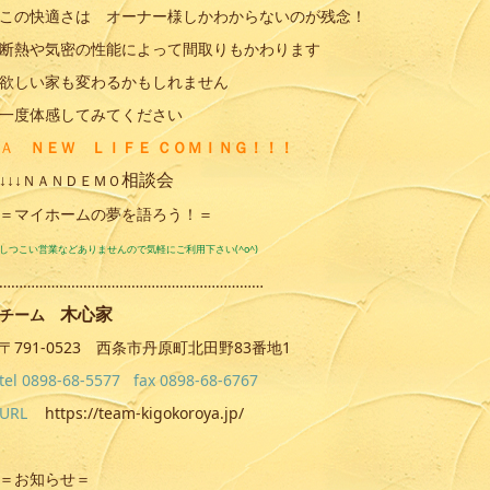
この快適さは オーナー様しかわからないのが残念！
断熱や気密の性能によって間取りもかわります
欲しい家も変わるかもしれません
一度体感してみてください
Ａ
ＮＥＷ ＬＩＦＥ ＣＯＭＩＮＧ！！！
相談会
↓↓↓
ＮＡＮＤＥＭＯ
＝マイホームの夢を語ろう！＝
しつこい営業などありませんので気軽にご利用下さい(^o^)
…………………………………………………………
木心家
チーム
〒791-0523 西条市丹原町北田野83番地1
tel 0898-68-5577 fax 0898-68-6767
URL
https://team-kigokoroya.jp/
＝お知らせ＝