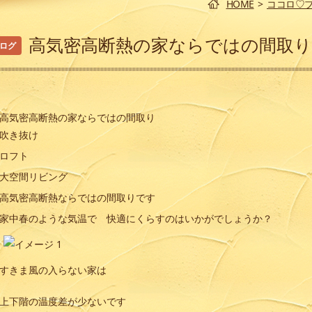
HOME
>
ココロ♡
高気密高断熱の家ならではの間取り
ログ
カテゴリー
高気密高断熱の家ならでは
の間取り
吹き抜け
ロフト
大空間リビング
高気密高断熱ならではの間取りです
家中春のような気温で 快適にくらすのはいかがでしょうか？
過去の記事を読む
すきま風の入らない家は
上下階の温度差が少ないです