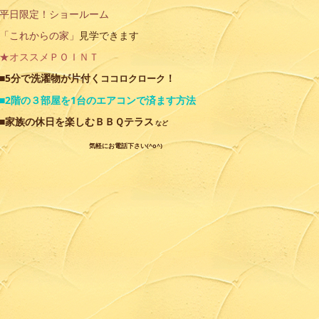
平日限定！ショールーム
「これからの家」
見学できます
★オススメＰＯＩＮＴ
■5分で洗濯物が片付く
！
ココロクローク
■2階の３部屋を1台のエアコンで済ます方法
■家族の休日を楽しむＢＢＱテラス
など
気軽にお電話下さい(^o^)