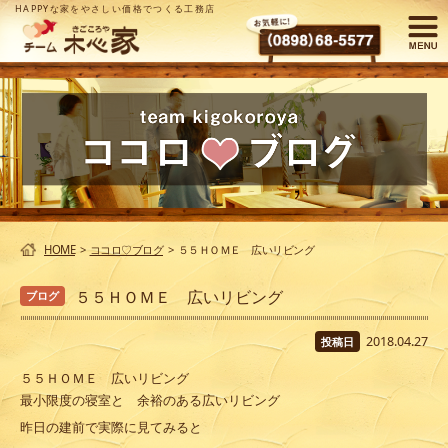
HAPPYな家をやさしい価格でつくる工務店
HOME
>
ココロ♡ブログ
>
５５ＨＯＭＥ 広いリビング
５５ＨＯＭＥ 広いリビング
ブログ
2018.04.27
投稿日
５５ＨＯＭＥ 広いリビング
最小限度の寝室と 余裕のある広いリビング
昨日の建前で実際に見てみると