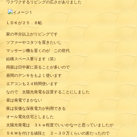
ワクワクするリビングの広さがありました
ＬＤＫが２５．８帖
家の半分以上がリビングです
ソファーやコタツを置きたいし
マッサージ機を置くのが この世代
結構スペース要ります（笑）
両親は日中家に居ることが多いので
昼間のデンキをもよく使います
エアコンも２４時間使います
なので 太陽光発電を設置することにしました
昼は発電でまかない
夜は安価な深夜電力が利用できる
オール電化住宅としました
太陽光発電は ３ｋｗ程度でいいかなーと思っていましたが
５ＫＷを付ける値段と ２～３０万くらいの差だったので