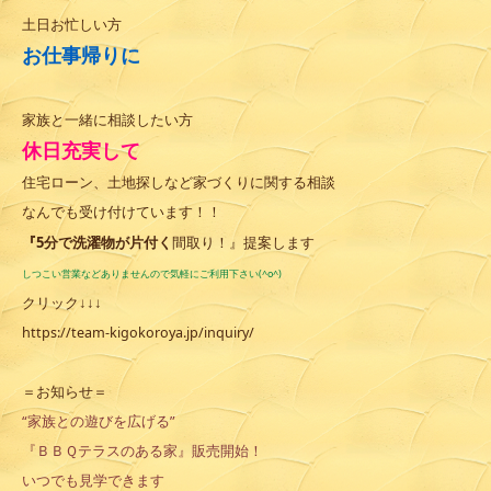
土日お忙しい方
お仕事帰りに
家族と一緒に相談したい方
休日充実して
住宅ローン、土地探しなど家づくりに関する相談
なんでも受け付けています！！
『5分で洗濯物が片付く
間取り！』提案します
しつこい営業などありませんので気軽にご利用下さい(^o^)
クリック↓↓↓
https://team-kigokoroya.jp/inquiry/
＝お知らせ＝
“家族との遊びを広げる”
『ＢＢＱテラスのある家』販売開始！
いつでも見学できます