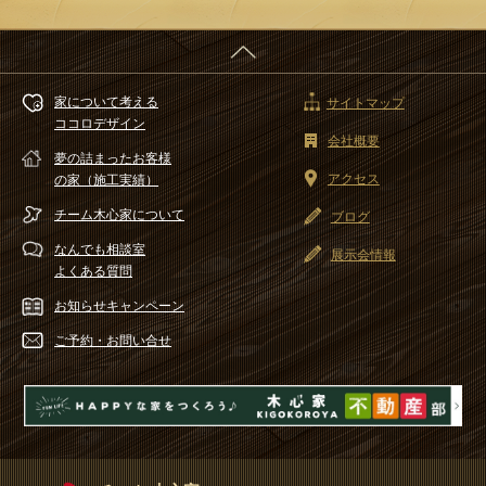
家について考える
サイトマップ
ココロデザイン
会社概要
夢の詰まったお客様
アクセス
の家（施工実績）
チーム木心家
について
ブログ
なんでも相談室
展示会情報
よくある質問
お知らせ
キャンペーン
ご予約・
お問い合せ