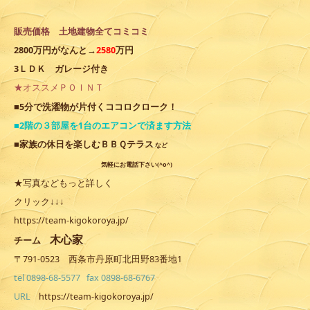
販売価格 土地建物全てコミコミ
2800万円がなんと→
2580
万円
3ＬＤＫ ガレージ付き
★オススメＰＯＩＮＴ
ココロクローク
■5分で洗濯物が片付く
！
■2階の３部屋を1台のエアコンで済ます方法
■家族の休
日を楽しむＢＢＱテラス
など
気軽にお電話下さい(^o^)
★写真などもっと詳しく
クリック↓↓↓
https://team-kigokoroya.jp/
木心家
チーム
〒791-0523 西条市丹原町北田野83番地1
tel 0898-68-5577 fax 0898-68-6767
URL
https://team-kigokoroya.jp/