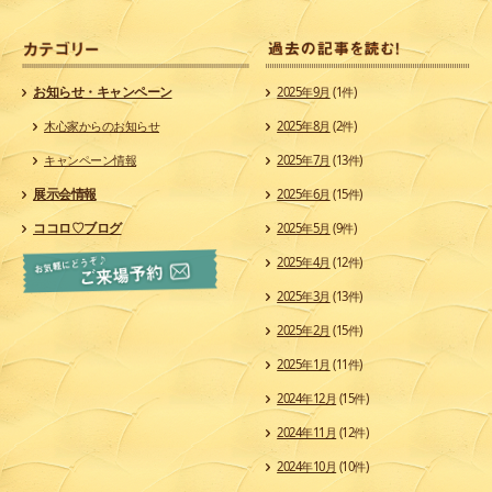
カ
お知らせ・キャンペーン
2025年9月
(1件)
木心家からのお知らせ
2025年8月
(2件)
キャンペーン情報
2025年7月
(13件)
展示会情報
2025年6月
(15件)
ココロ♡ブログ
2025年5月
(9件)
2025年4月
(12件)
2025年3月
(13件)
2025年2月
(15件)
2025年1月
(11件)
2024年12月
(15件)
2024年11月
(12件)
2024年10月
(10件)