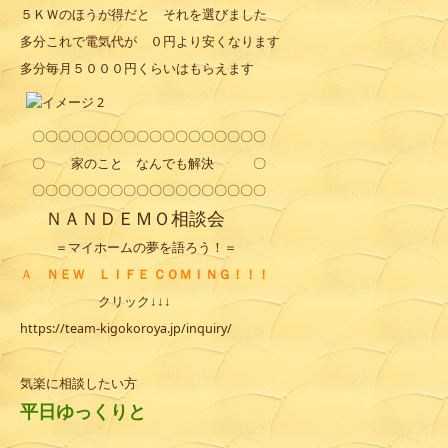
５ＫＷのほうが得だと それを選びました
多分これで電気代が ０円より安くなります
多分毎月５０００円くらいはもらえます
〇〇〇〇〇〇〇〇〇〇〇〇〇〇〇〇〇〇
〇 家のこと なんでも解決 〇
〇〇〇〇〇〇〇〇〇〇〇〇〇〇〇〇〇〇
ＮＡＮＤＥＭＯ
相談会
＝マイホームの夢を語ろう！＝
Ａ
ＮＥＷ ＬＩＦＥ ＣＯＭＩＮＧ！！！
クリック↓↓↓
https://team-kigokoroya.jp/inquiry/
気楽に相談したい方
平日ゆっくりと