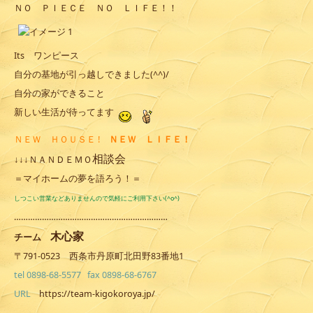
ＮＯ ＰＩＥＣＥ ＮＯ ＬＩＦＥ！！
Its ワンピース
自分の基地が引っ越しできました(^^)/
自分の家ができること
新しい生活が待ってます
ＮＥＷ ＨＯＵＳＥ !
ＮＥＷ ＬＩＦＥ！
相談会
ＮＡＮＤＥＭＯ
↓↓↓
＝マイホームの夢を語ろう！＝
しつこい営業などありませんので気軽にご利用下さい(^o^)
…………………………………………………………
木心家
チーム
〒791-0523 西条市丹原町北田野83番地1
tel 0898-68-5577 fax 0898-68-6767
URL
https://team-kigokoroya.jp/