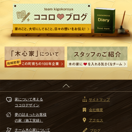
家について考える
サイトマップ
ココロデザイン
会社概要
夢の詰まったお客様
アクセス
の家（施工実績）
チーム木心家
について
ブログ