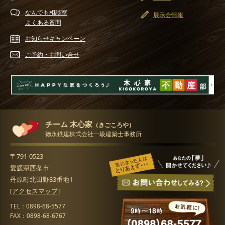
なんでも相談室
展示会情報
よくある質問
お知らせ
キャンペーン
ご予約・
お問い合せ
チーム 木心家
（きごころや）
徳永鉄建株式会社一級建築士事務所
〒791-0523
愛媛県西条市
丹原町北田野83番地1
[アクセスマップ]
TEL：0898-68-5577
FAX：0898-68-6767