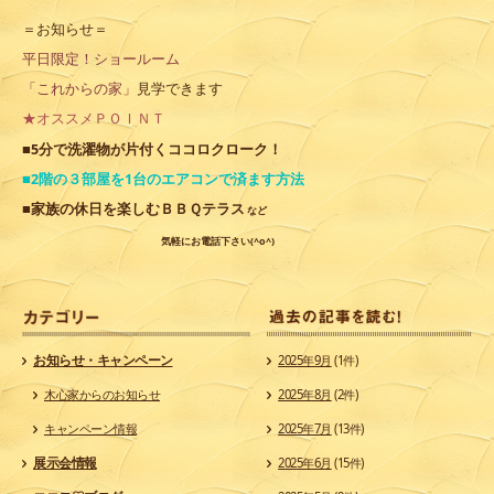
＝お知らせ＝
平日限定！ショールーム
「これからの家」
見学できます
★オススメＰＯＩＮＴ
ココロクローク
■5分で洗濯物が片付く
！
■2階の３部屋を1台のエアコンで済ます方法
■家族の休日を楽しむＢＢＱテラス
など
気軽にお電話下さい(^o^)
カ
お知らせ・キャンペーン
2025年9月
(1件)
木心家からのお知らせ
2025年8月
(2件)
キャンペーン情報
2025年7月
(13件)
展示会情報
2025年6月
(15件)