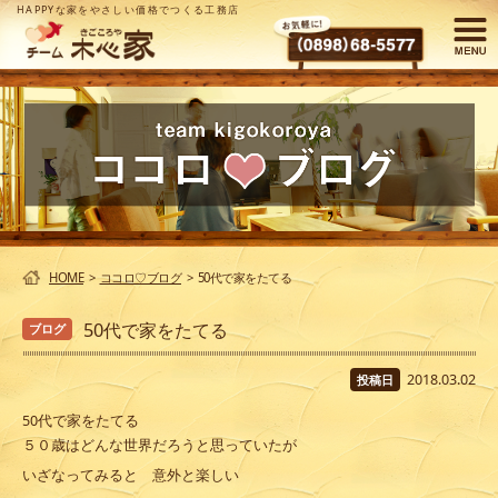
HAPPYな家をやさしい価格でつくる工務店
HOME
>
ココロ♡ブログ
>
50代で家をたてる
50代で家をたてる
ブログ
2018.03.02
投稿日
50代で家をたてる
５０歳はどんな世界だろうと思っていたが
いざなってみると 意外と楽しい