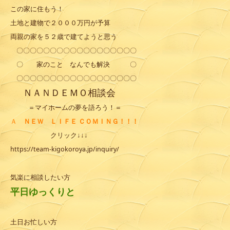
この家に住もう！
土地と建物で２０００万円が予算
両親の家を５２歳で建てようと思う
〇〇〇〇〇〇〇〇〇〇〇〇〇〇〇〇〇〇
〇 家のこと なんでも解決 〇
〇〇〇〇〇〇〇〇〇〇〇〇〇〇〇〇〇〇
ＮＡＮＤＥＭＯ
相談会
＝マイホームの夢を語ろう！＝
Ａ
ＮＥＷ ＬＩＦＥ ＣＯＭＩＮＧ！！！
クリック↓↓↓
https://team-kigokoroya.jp/inquiry/
気楽に相談したい方
平日ゆっくりと
土日お忙しい方