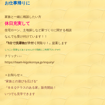
お仕事帰りに
家族と一緒に相談したい方
休日充実して
住宅ローン、土地探しなど家づくりに関する相談
なんでも受け付けています！！
『5分で洗濯物が片付く
間取り！』提案します
しつこい営業などありませんので気軽にご利用下さい(^o^)
クリック↓↓↓
https://team-kigokoroya.jp/inquiry/
＝お知らせ＝
“家族との遊びを広げる”
『ＢＢＱテラスのある家』販売開始！
いつでも見学できます