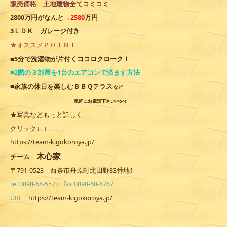
販売価格 土地建物全てコミコミ
2800万円がなんと→
2580
万円
3ＬＤＫ ガレージ付き
★オススメＰＯＩＮＴ
ココロクローク
■5分で洗濯物が片付く
！
■2階の３部屋を1台のエアコンで済ます方法
■家族の休日を楽しむＢＢＱテラス
など
気軽にお電話下さい(^o^)
★写真などもっと詳しく
クリック↓↓↓
https://team-kigokoroya.jp/
木心家
チーム
〒791-0523 西条市丹原町北田野83番地1
tel 0898-68-5577 fax 0898-68-6767
URL
https://team-kigokoroya.jp/