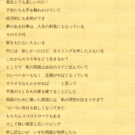
最近とても楽しいのだ！
子供たちも手を離れかけていて
経済的にも余裕ができ
夢のある仕事は 人生の刺激にもなっている
その５０代
家をもたない人もいる
中には 欲しかったけど タイミングを外した人もいる
これからの３５年をどう生きるか？
ところで 私の両親は会社の３Ｆに住んでいて
エレベーターもなく 足腰がやばくなっている
そろそろなんとかせねば・・・と思って
平屋の１ＬＤＫの家を建てることにした
両親のために書いた図面には 私の理想が詰まりすぎて
ついつい自分も欲しくなってきた
もちろんココロクロークもある
そして狭い寝室と広いリビング
申し訳ないが いずれ両親が他界したら