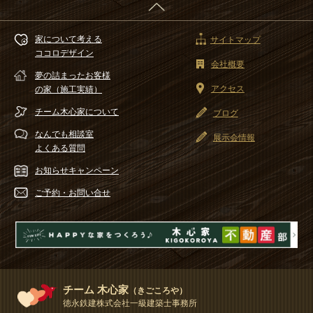
家について考える
サイトマップ
ココロデザイン
会社概要
夢の詰まったお客様
アクセス
の家（施工実績）
チーム木心家
について
ブログ
なんでも相談室
展示会情報
よくある質問
お知らせ
キャンペーン
ご予約・
お問い合せ
チーム 木心家
（きごころや）
徳永鉄建株式会社一級建築士事務所